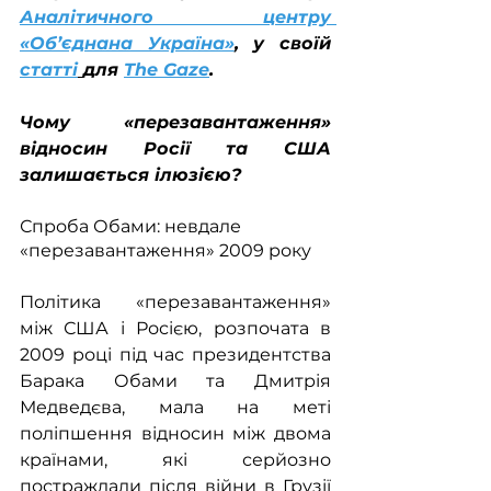
Аналітичного центру 
«Об’єднана Україна»
, у своїй 
статті
для 
The Gaze
.
Чому «перезавантаження» 
відносин Росії та США 
залишається ілюзією?
Спроба Обами: невдале 
«перезавантаження» 2009 року
Політика «перезавантаження» 
між США і Росією, розпочата в 
2009 році під час президентства 
Барака Обами та Дмитрія 
Медведєва, мала на меті 
поліпшення відносин між двома 
країнами, які серйозно 
постраждали після війни в Грузії 