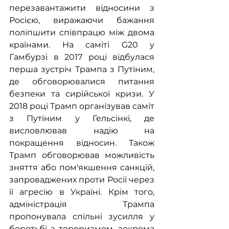
перезавантажити відносини з 
Росією, виражаючи бажання 
поліпшити співпрацю між двома 
країнами. На саміті G20 у 
Гамбурзі в 2017 році відбулася 
перша зустріч Трампа з Путіним, 
де обговорювалися питання 
безпеки та сирійської кризи. У 
2018 році Трамп організував саміт 
з Путіним у Гельсінкі, де 
висловлював надію на 
покращення відносин. Також 
Трамп обговорював можливість 
зняття або пом'якшення санкцій, 
запроваджених проти Росії через 
її агресію в Україні. Крім того, 
адміністрація Трампа 
пропонувала спільні зусилля у 
боротьбі з тероризмом, зокрема 