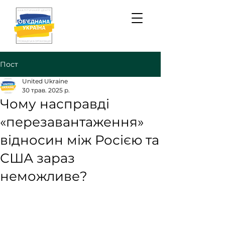
Пост
United Ukraine
30 трав. 2025 р.
Чому насправді
«перезавантаження»
відносин між Росією та
США зараз
неможливе?