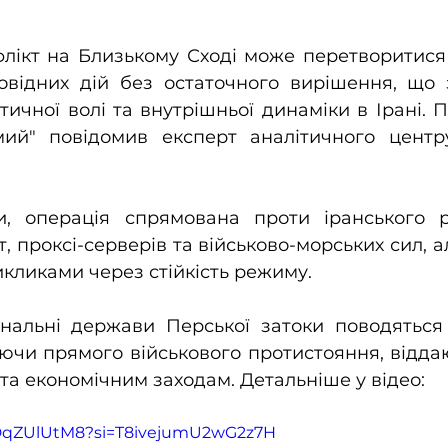
флікт на Близькому Сході може перетворитися
повідних дій без остаточного вирішення, що 
ичної волі та внутрішньої динаміки в Ірані. Пр
ий" повідомив експерт аналітичного центру
, операція спрямована проти іранського р
, проксі-серверів та військово-морських сил, а
кликами через стійкість режиму.
нальні держави Перської затоки поводяться 
ючи прямого військового протистояння, відда
та економічним заходам. Детальніше у відео:
_DqZUlUtM8?si=T8ivejumU2wG2z7H