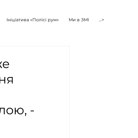
Ініціатива «Полісі рум»
Ми в ЗМІ
...>
же
ня
ою, -