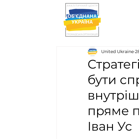
United Ukraine
2
Стратег
бути сп
внутрішн
пряме п
Іван Ус