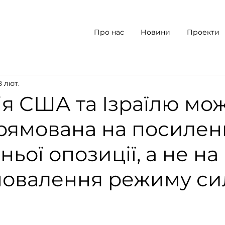
Про нас
Новини
Проекти
8 лют.
ія США та Ізраїлю мо
рямована на посилен
ьої опозиції, а не на
овалення режиму сил