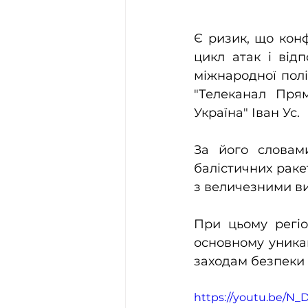
Є ризик, що кон
цикл атак і від
міжнародної політ
"Телеканал Прям
Україна" Іван Ус.
За його словами
балістичних ракет
з величезними ви
При цьому регіо
основному уника
заходам безпеки 
https://youtu.be/N