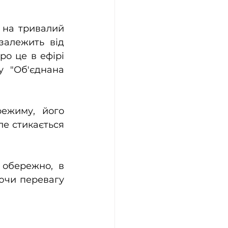
 на тривалий 
залежить від 
о це в ефірі 
 "Об'єднана 
ежиму, його 
ле стикається 
обережно, в 
ючи перевагу 