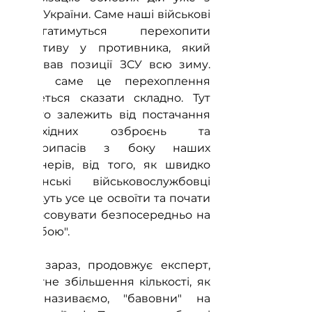
боку України. Саме наші військові 
намагатимуться перехопити 
ініціативу у противника, який 
атакував позиції ЗСУ всю зиму. 
Коли саме це перехоплення 
станеться сказати складно. Тут 
багато залежить від постачання 
необхідних озброєнь та 
боєприпасів з боку наших 
партнерів, від того, як швидко 
українські військовослужбовці 
зможуть усе це освоїти та почати 
застосовувати безпосередньо на 
полі бою".
Вже зараз, продовжує експерт, 
помітне збільшення кількості, як 
ми називаємо, "бавовни" на 