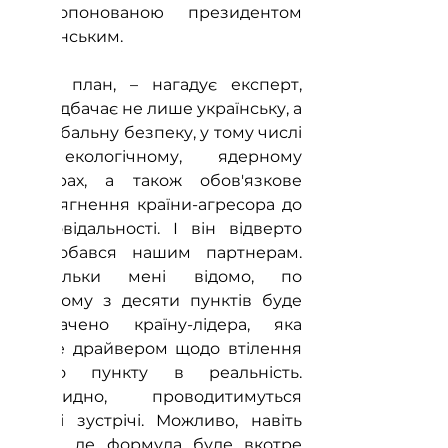
запропонованою президентом 
Зеленським.
"Цей план, – нагадує експерт, 
передбачає не лише українську, а 
й глобальну безпеку, у тому числі 
в екологічному, ядерному 
вимірах, а також обов'язкове 
притягнення країни-агресора до 
відповідальності. І він відверто 
сподобався нашим партнерам. 
Наскільки мені відомо, по 
кожному з десяти пунктів буде 
визначено країну-лідера, яка 
стане драйвером щодо втілення 
цього пункту в реальність. 
Очевидно, проводитимуться 
певні зустрічі. Можливо, навіть 
саміт, де формула буде вкотре 