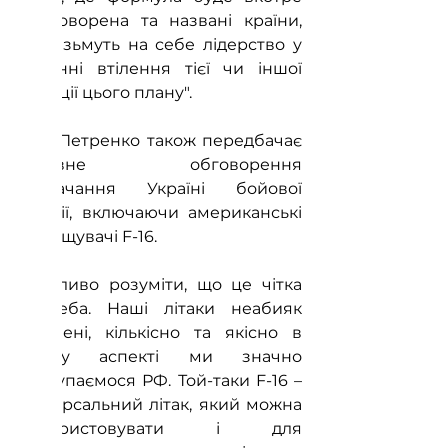
проговорена та названі країни, 
які візьмуть на себе лідерство у 
питанні втілення тієї чи іншої 
позиції цього плану".
Ігор Петренко також передбачає 
активне обговорення 
постачання Україні бойової 
авіації, включаючи американські 
винищувачі F-16.
"Важливо розуміти, що це чітка 
потреба. Наші літаки неабияк 
зношені, кількісно та якісно в 
цьому аспекті ми значно 
поступаємося РФ. Той-таки F-16 – 
універсальний літак, який можна 
використовувати і для 