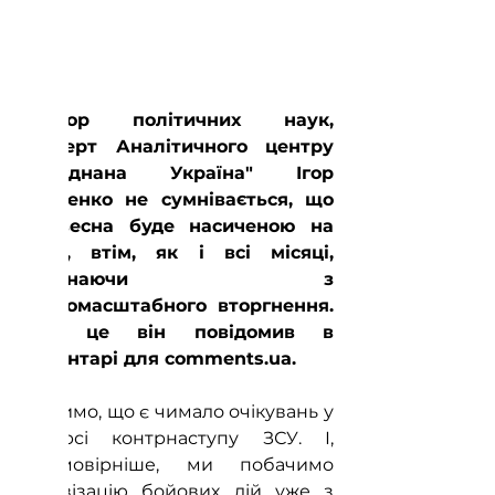
Доктор політичних наук, 
експерт Аналітичного центру 
"Об'єднана Україна" Ігор 
Петренко не сумнівається, що 
ця весна буде насиченою на 
події, втім, як і всі місяці, 
починаючи з 
повномасштабного вторгнення. 
Про це він повідомив в 
коментарі для comments.ua.
"Бачимо, що є чимало очікувань у 
ракурсі контрнаступу ЗСУ. І, 
найімовірніше, ми побачимо 
активізацію бойових дій уже з 