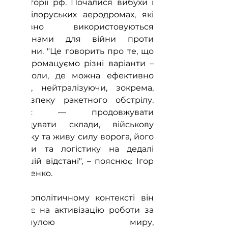
території рф. Почалися вибухи і 
на білоруських аеродромах, які 
активно використовуються 
росіянами для війни проти 
України. "Це говорить про те, що 
ми промацуємо різні варіанти – 
як, коли, де можна ефективно 
діяти, нейтралізуючи, зокрема, 
небезпеку ракетного обстрілу. 
Плюс — продовжувати 
знищувати склади, військову 
техніку та живу силу ворога, його 
штаби та логістику на дедалі 
більшій відстані", – пояснює Ігор 
Петренко.
У геополітичному контексті він 
очікує на активізацію роботи за 
формулою миру, 