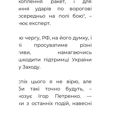
перехоплення ракет, і для 
завдання ударів по ворогові 
безпосередньо на полі бою", – 
пояснює експерт.
У свою чергу, РФ, на його думку, і 
надалі просуватиме різні 
наративи, намагаючись 
перешкодити підтримці України 
з боку Заходу.
"В успіх цього я не вірю, але 
спроби такі точно будуть, – 
прогнозує Ігор Петренко. — 
Судячи з останніх подій, навесні 
ми побачимо розгортання 
"китайського треку". І в контексті 
того, на що він буде готовий піти 
задля збереження путінського 