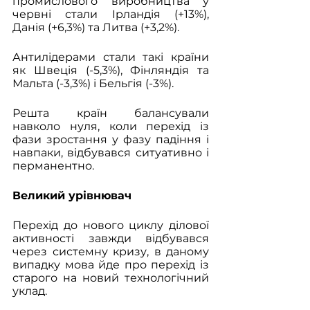
промислового виробництва у 
червні стали Ірландія (+13%), 
Данія (+6,3%) та Литва (+3,2%). 
Антилідерами стали такі країни 
як Швеція (-5,3%), Фінляндія та 
Мальта (-3,3%) і Бельгія (-3%).
Решта країн балансували 
навколо нуля, коли перехід із 
фази зростання у фазу падіння і 
навпаки, відбувався ситуативно і 
перманентно. 
Великий урівнювач
Перехід до нового циклу ділової 
активності завжди відбувався 
через системну кризу, в даному 
випадку мова йде про перехід із 
старого на новий технологічний 
уклад.