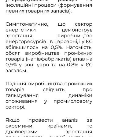
інфляційні процеси (формування 
певних товарних запасів).
Симптоматично, що сектор 
енергетики демонструє 
зростання: виробництво 
енергоресурсів і в єврозоні, і у ЄС 
збільшилось на 0,5%. Натомість, 
обсяг виробництва проміжних 
товарів (напівфабрикатів) впав на 
0,9% у зоні євро та на 0,8% у ЄС 
загалом.
Падіння виробництва проміжних 
товарів свідчить про 
гальмування динаміки 
споживання у промисловому 
секторі. 
Якщо провести аналіз за 
окремими країнами, то 
драйверами зростання  