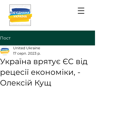
Пост
United Ukraine
17 серп. 2023 р.
Україна врятує ЄС від
рецесії економіки, -
Олексій Кущ