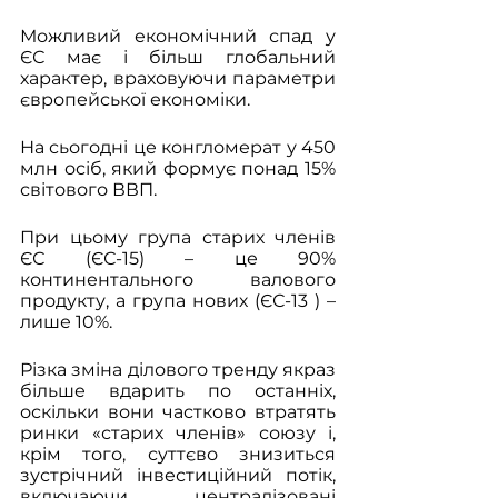
Можливий економічний спад у 
ЄС має і більш глобальний 
характер, враховуючи параметри 
європейської економіки. 
На сьогодні це конгломерат у 450 
млн осіб, який формує понад 15% 
світового ВВП. 
При цьому група старих членів 
ЄС (ЄС-15) – це 90% 
континентального валового 
продукту, а група нових (ЄС-13 ) – 
лише 10%. 
Різка зміна ділового тренду якраз 
більше вдарить по останніх, 
оскільки вони частково втратять 
ринки «старих членів» союзу і, 
крім того, суттєво знизиться 
зустрічний інвестиційний потік, 
включаючи централізовані 