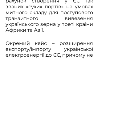
рахунок створення у ЄС так 
званих «сухих портів» на умовах 
митного складу для поступового 
транзитного вивезення 
українського зерна у треті країни 
Африки та Азії.
Окремий кейс – розширення 
експорту/імпорту української 
електроенергії до ЄС, причому не 
лише у контексті роботи 
Бурштинського енергоострову, а 
й після запуску енергомосту з 
України до Польщі (підключення 
до експорту електроенергії 
Хмельницької АЕС). 
Тісніша інтеграція ОЕС України з 
континентальною енергетичною 
системою Європи (ENTSO-E) 
дозволить суттєво наростити 
експорт надлишкового обсягу 
електроенергії з України до ЄС і 