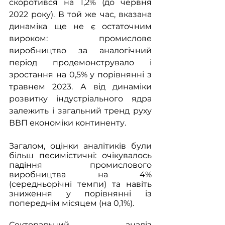
скоротився на 1,2% (до червня 
2022 року). В той же час, вказана 
динаміка ще не є остаточним 
вироком: промислове 
виробництво за аналогічний 
період продемонструвало і 
зростання на 0,5% у порівнянні з 
травнем 2023. А від динаміки 
розвитку індустріального ядра 
залежить і загальний тренд руху 
ВВП економіки континенту. 
Загалом, оцінки аналітиків були 
більш песимістичні: очікувалось 
падіння промислового 
виробництва на 4% 
(середньорічні темпи) та навіть 
зниження у порівнянні із 
попереднім місяцем (на 0,1%).
Секторальний аналіз 