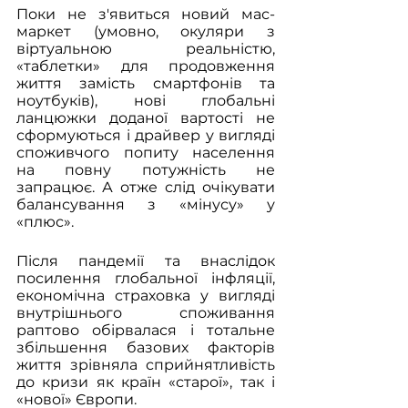
Поки не з'явиться новий мас-
маркет (умовно, окуляри з 
віртуальною реальністю, 
«таблетки» для продовження 
життя замість смартфонів та 
ноутбуків), нові глобальні 
ланцюжки доданої вартості не 
сформуються і драйвер у вигляді 
споживчого попиту населення 
на повну потужність не 
запрацює. А отже слід очікувати 
балансування з «мінусу» у 
«плюс».
Після пандемії та внаслідок 
посилення глобальної інфляції, 
економічна страховка у вигляді 
внутрішнього споживання 
раптово обірвалася і тотальне 
збільшення базових факторів 
життя зрівняла сприйнятливість 
до кризи як країн «старої», так і 
«нової» Європи.