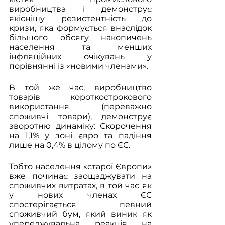
виробництва і демонструє 
якіснішу резистентність до 
кризи, яка формується внаслідок 
більшого обсягу накопичень 
населення та менших 
інфляційних очікувань у 
порівнянні із «новими членами».
В той же час, виробництво 
товарів короткострокового 
використання (переважно 
споживчі товари), демонструє 
зворотню динаміку: Скорочення 
на 1,1% у зоні євро та падіння 
лише на 0,4% в цілому по ЄС.
Тобто населення «старої Європи» 
вже починає заощаджувати на 
споживчих витратах, в той час як 
у нових членах ЄС 
спостерігається певний 
споживчий бум, який виник як 
упереджувальна реакція на 