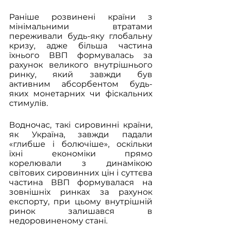
Раніше розвинені країни з 
мінімальними втратами 
переживали будь-яку глобальну 
кризу, адже більша частина 
їхнього ВВП формувалась за 
рахунок великого внутрішнього 
ринку, який завжди був 
активним абсорбентом будь-
яких монетарних чи фіскальних 
стимулів. 
Водночас, такі сировинні країни, 
як Україна, завжди падали 
«глибше і болючіше», оскільки 
їхні економіки прямо 
корелювали з динамікою 
світових сировинних цін і суттєва 
частина ВВП формувалася на 
зовнішніх ринках за рахунок 
експорту, при цьому внутрішній 
ринок залишався в 
недоровиненому стані.