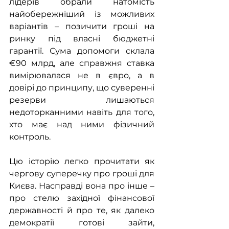
лідерів обрали натомість 
найобережніший із можливих 
варіантів – позичити гроші на 
ринку під власні бюджетні 
гарантії. Сума допомоги склала 
€90 млрд, але справжня ставка 
вимірювалася не в євро, а в 
довірі до принципу, що суверенні 
резерви лишаються 
недоторканними навіть для того, 
хто має над ними фізичний 
контроль.
Цю історію легко прочитати як 
чергову суперечку про гроші для 
Києва. Насправді вона про інше – 
про стелю західної фінансової 
державності й про те, як далеко 
демократії готові зайти, 