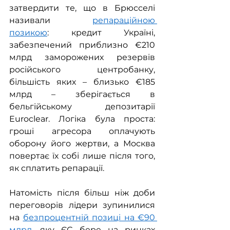
затвердити те, що в Брюсселі 
називали 
репараційною 
позикою
: кредит Україні, 
забезпечений приблизно €210 
млрд заморожених резервів 
російського центробанку, 
більшість яких – близько €185 
млрд – зберігається в 
бельгійському депозитарії 
Euroclear. Логіка була проста: 
гроші агресора оплачують 
оборону його жертви, а Москва 
повертає їх собі лише після того, 
як сплатить репарації.
Натомість після більш ніж доби 
переговорів лідери зупинилися 
на 
безпроцентній позиці на €90 
млрд
, яку ЄС бере на ринках 