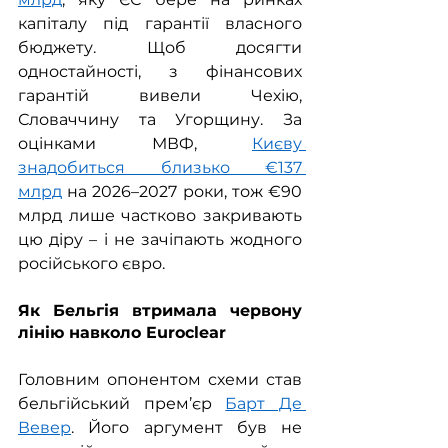
капіталу під гарантії власного 
бюджету. Щоб досягти 
одностайності, з фінансових 
гарантій вивели Чехію, 
Словаччину та Угорщину. За 
оцінками МВФ, 
Києву 
знадобиться близько €137 
млрд
 на 2026–2027 роки, тож €90 
млрд лише частково закривають 
цю діру – і не зачіпають жодного 
російського євро.
Як Бельгія втримала червону 
лінію навколо Euroclear
Головним опонентом схеми став 
бельгійський прем’єр 
Барт Де 
Вевер
. Його аргумент був не 