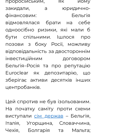
проросійським, як йому 
закидали, а юридично-
фінансовим: Бельгія 
відмовлялася брати на себе 
одноосібно ризики, які мали б 
бути спільними. Ішлося про 
позови з боку Росії, можливу 
відповідальність за двостороннім 
інвестиційним договором 
Бельгія–Росія та про репутацію 
Euroclear як депозитарію, що 
зберігає активи десятків інших 
центробанків.
Цей спротив не був ізольованим. 
На початку саміту проти схеми 
виступали 
сім держав
 – Бельгія, 
Італія, Угорщина, Словаччина, 
Чехія, Болгарія та Мальта; 