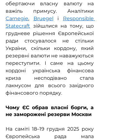
обертаючи власну валюту на 
важіль примусу. Аналітики 
Carnegie
, 
Bruegel
 і 
Responsible 
Statecraft
 зійшлися на тому, що 
грудневе рішення Європейської 
ради стосувалося не стільки 
України, скільки кордону, який 
резервні валюти не наважуються 
переступити. І саме на цьому 
кордоні українська фінансова 
криза несподівано стала 
лакмусом для всього західного 
фінансового порядку.
Чому ЄС обрав власні борги, а 
не заморожені резерви Москви
На саміті 18–19 грудня 2025 року 
Європейська рада мала 