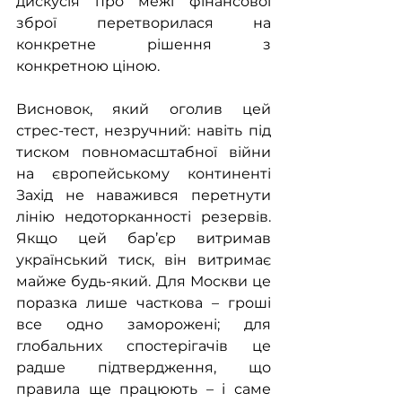
дискусія про межі фінансової 
зброї перетворилася на 
конкретне рішення з 
конкретною ціною.
Висновок, який оголив цей 
стрес-тест, незручний: навіть під 
тиском повномасштабної війни 
на європейському континенті 
Захід не наважився перетнути 
лінію недоторканності резервів. 
Якщо цей бар’єр витримав 
український тиск, він витримає 
майже будь-який. Для Москви це 
поразка лише часткова – гроші 
все одно заморожені; для 
глобальних спостерігачів це 
радше підтвердження, що 
правила ще працюють – і саме 