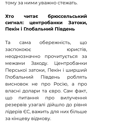
тому за ними уважно стежать.
Хто читає брюссельський 
сигнал: центробанки Затоки, 
Пекін і Глобальний Південь
Та сама обережність, що 
заспокоює юристів, 
неоднозначно прочитується за 
межами Заходу. Центробанки 
Перської затоки, Пекін і ширший 
Глобальний Південь роблять 
висновок не про Росію, а про 
власні долари та євро. Сам факт, 
що питання про вилучення 
резервів узагалі дійшло до рівня 
лідерів ЄС, важить для них більше 
за кінцеву відмову.