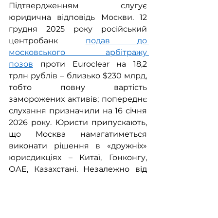
Підтвердженням слугує 
юридична відповідь Москви. 12 
грудня 2025 року російський 
центробанк 
подав до 
московського арбітражу 
позов
 проти Euroclear на 18,2 
трлн рублів – близько $230 млрд, 
тобто повну вартість 
заморожених активів; попереднє 
слухання призначили на 16 січня 
2026 року. Юристи припускають, 
що Москва намагатиметься 
виконати рішення в «дружніх» 
юрисдикціях – Китаї, Гонконгу, 
ОАЕ, Казахстані. Незалежно від 
результату, сам цей спектакль 
показує іншим власникам 
резервів, що активи в західних 
депозитаріях можуть стати 