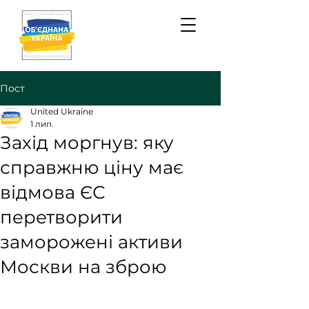
Пост
United Ukraine
1 лип.
Захід моргнув: яку
справжню ціну має
відмова ЄС
перетворити
заморожені активи
Москви на зброю