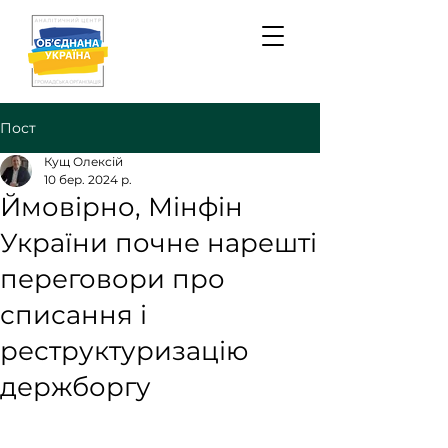
Пост
Кущ Олексій
10 бер. 2024 р.
Ймовірно, Мінфін
України почне нарешті
переговори про
списання і
реструктуризацію
держборгу