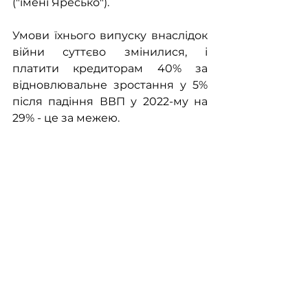
("імені Яресько"). 
Умови їхнього випуску внаслідок 
війни суттєво змінилися, і 
платити кредиторам 40% за 
відновлювальне зростання у 5% 
після падіння ВВП у 2022-му на 
29% - це за межею.
На мій погляд - потрібно 
запропонувати кредиторам 
замість ввп-варантів звичайні 
єврооблігації України з терміном 
обігу 15 років.
Будемо сподіватися, що Мінфін 
сформулює саме комплексний 
підхід в інтересах країни, а не 
власників держборгу, який купив 