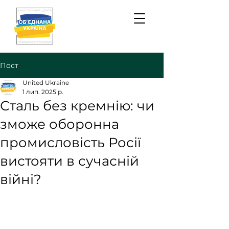
Пост
United Ukraine
1 лип. 2025 р.
Сталь без кремнію: чи
зможе оборонна
промисловість Росії
вистояти в сучасній
війні?