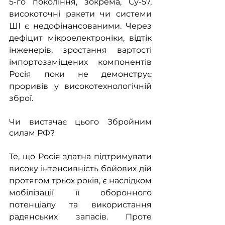
5-го покоління, зокрема, Су-57, 
високоточні ракети чи системи 
ШІ є недофінансованими. Через 
дефіцит мікроелектроніки, відтік 
інженерів, зростання вартості 
імпортозаміщених компонентів 
Росія поки не демонструє 
проривів у високотехнологічній 
зброї. 
Чи вистачає цього Збройним 
силам РФ?
Те, що Росія здатна підтримувати 
високу інтенсивність бойових дій 
протягом трьох років, є наслідком 
мобілізації її оборонного 
потенціалу та використання 
радянських запасів. Проте 