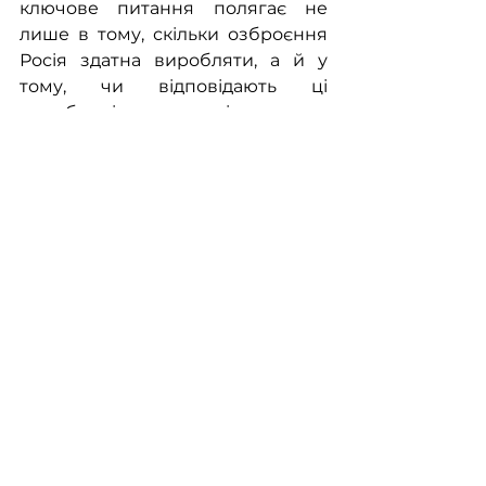
ключове питання полягає не 
лише в тому, скільки озброєння 
Росія здатна виробляти, а й у 
тому, чи відповідають ці 
виробничі можливості реальним 
темпам витрат на фронті. І саме в 
цьому порівнянні з’являється 
тривожна диспропорція, яка 
ставить під сумнів довгострокову 
здатність ВПК РФ задовольняти 
потреби армії.
У 2022 році Росія використала на 
фронті приблизно 10 мільйонів 
артилерійських снарядів. Навіть 
враховуючи мобілізацію 
підприємств, у 2023 році Росія 
змогла забезпечити 2–2,5 
мільйонів, а у 2024 — максимум 