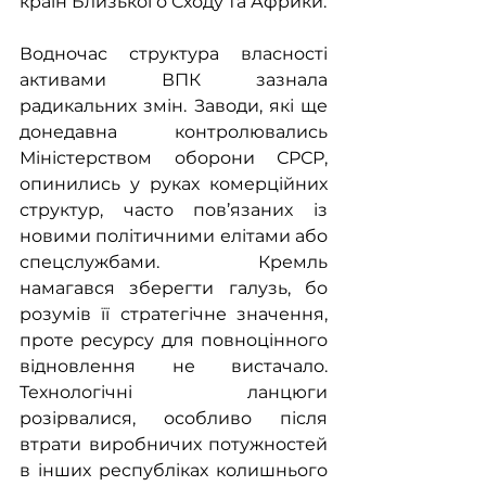
країн Близького Сходу та Африки.
Водночас структура власності 
активами ВПК зазнала 
радикальних змін. Заводи, які ще 
донедавна контролювались 
Міністерством оборони СРСР, 
опинились у руках комерційних 
структур, часто пов’язаних із 
новими політичними елітами або 
спецслужбами. Кремль 
намагався зберегти галузь, бо 
розумів її стратегічне значення, 
проте ресурсу для повноцінного 
відновлення не вистачало. 
Технологічні ланцюги 
розірвалися, особливо після 
втрати виробничих потужностей 
в інших республіках колишнього 