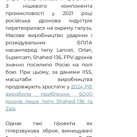
З нішевого компонента 
промисловості у 2021 році 
російська дронова індустрія 
перетворилася на окрему галузь. 
Масове виробництво ударних і 
розвідувальних БПЛА 
насамперед типу Lancet, Orlan, 
Supercam, Shahed-136, FPV-дронів 
значно посилило Росію на полі 
бою. При цьому, за даними IISS, 
масштаби виробництва 
продовжують зростати: у 
2024 РФ 
виробила приблизно 6000 
дронів лише типу Shahed-136 та 
Zala
.
Однак такі проекти як 
гіперзвукова зброя, винищувачі 