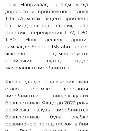
Росії. Наприклад, на відміну від 
дорогого й проблемного танку 
Т-14 «Армата», акцент зроблено 
на модернізації старих, але 
простих і перевірених Т-72, Т-80, 
Т-90. Нові дешеві дрони-
камікадзе Shahed-136 або Lancet 
яскраво демонструють 
російських підхід щодо 
масованості виробництва.
Якраз однією з ключових змін 
стало стрімке зростання 
виробництва вищезгаданих 
безпілотників. Якщо до 2022 року 
російська галузь виробництва 
безпілотників була слабко 
розвиненою, то під тиском війни 
у Росії з’явилися нові 