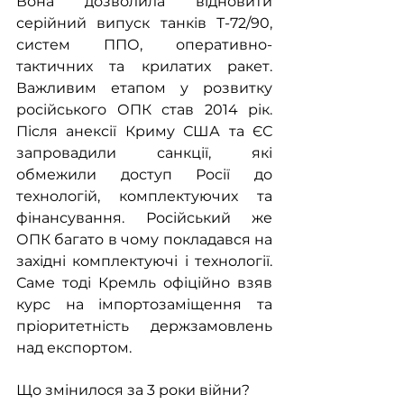
Вона дозволила відновити 
серійний випуск танків Т-72/90, 
систем ППО, оперативно-
тактичних та крилатих ракет. 
Важливим етапом у розвитку 
російського ОПК став 2014 рік. 
Після анексії Криму США та ЄС 
запровадили санкції, які 
обмежили доступ Росії до 
технологій, комплектуючих та 
фінансування. Російський же 
ОПК багато в чому покладався на 
західні комплектуючі і технології. 
Саме тоді Кремль офіційно взяв 
курс на імпортозаміщення та 
пріоритетність держзамовлень 
над експортом.
Що змінилося за 3 роки війни?