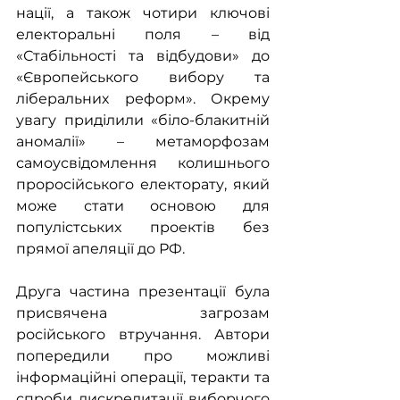
нації, а також чотири ключові 
електоральні поля – від 
«Стабільності та відбудови» до 
«Європейського вибору та 
ліберальних реформ». Окрему 
увагу приділили «біло-блакитній 
аномалії» – метаморфозам 
самоусвідомлення колишнього 
проросійського електорату, який 
може стати основою для 
популістських проектів без 
прямої апеляції до РФ.
Друга частина презентації була 
присвячена загрозам 
російського втручання. Автори 
попередили про можливі 
інформаційні операції, теракти та 
спроби дискредитації виборчого 