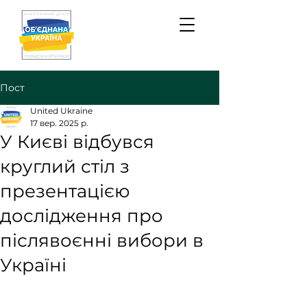
Пост
United Ukraine
17 вер. 2025 р.
У Києві відбувся
круглий стіл з
презентацією
дослідження про
післявоєнні вибори в
Україні