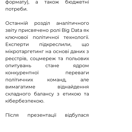
формату), а також бюджетні 
потреби.
Останній розділ аналітичного 
звіту присвячено ролі Big Data як 
ключової політичної технології. 
Експерти підкреслили, що 
мікротаргетинг на основі даних з 
реєстрів, соцмереж та польових 
опитувань стане ядром 
конкурентної переваги 
політичних команд, але 
вимагатиме віднайдення 
складного балансу з етикою та 
кібербезпекою.
Після презентації відбулася 
жвава дискусія. Учасники 
погодилися з необхідністю 