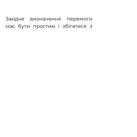
Західне визначення перемоги 
має бути простим і збігатися з 
визначенням Києва. Україна 
повинна залишатися стійкою 
суверенною демократією з 
правом на європейське 
майбутнє, за яке борються її 
громадяни - і яке путін має намір 
зруйнувати. Успішна Україна 
також повинна мати надійний 
захист від довгострокової 
російської загрози. Цього 
результату можна досягти, навіть 
не відновлюючи зараз 100 
відсотків суверенної української 
території у військовому плані.