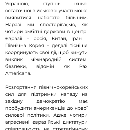
Україною, ступінь їхньої 
остаточної військової участі може 
виявитися набагато більшим. 
Наразі ми спостерігаємо, як 
чотири амбітні держави в центрі 
Євразії – росія, Китай, Іран і 
Північна Корея – дедалі тісніше 
координують свої дії, щоб кинути 
виклик міжнародній системі 
безпеки, відомій як Pax 
Americana.
Розгортання північнокорейських 
сил для підтримки нападу на 
західну демократію має 
пробудити американців до нової 
силової політики. Адже чотири 
агресивні євразійські диктатури 
співпрацюють на стратегічному 