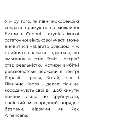
У міру того, як північнокорейські 
солдати прямують до можливої 
битви в Європі - ступінь їхньої 
остаточної військової участі може 
виявитися набагато більшою, ніж 
прийнято вважати - здається, що 
змагання в стилі "світ - острів" 
стає реальністю. Чотири амбітні 
ревізіоністські держави в центрі 
Євразії - росія, Китай, Іран і 
Північна Корея - дедалі тісніше 
координують свої дії, щоб кинути 
виклик, якщо не зруйнувати, 
панівний міжнародний порядок 
безпеки, відомий як Pax 
Americana.