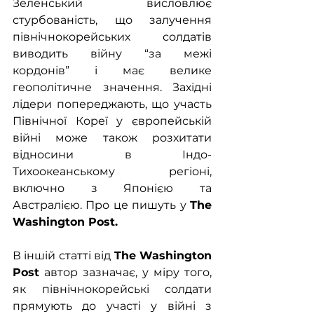
Зеленський висловлює 
стурбованість, що залучення 
північнокорейських солдатів 
виводить війну “за межі 
кордонів” і має велике 
геополітичне значення. Західні 
лідери попереджають, що участь 
Північної Кореї у європейській 
війні може також розхитати 
відносини в Індо-
Тихоокеанському регіоні, 
включно з Японією та 
Австралією. Про це пишуть у 
The 
Washington Post.
В іншій статті від 
The Washington 
Post
 автор зазначає, у міру того, 
як північнокорейські солдати 
прямують до участі у війні з 