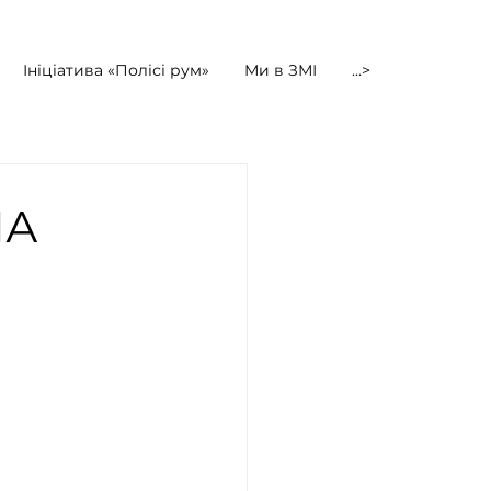
Ініціатива «Полісі рум»
Ми в ЗМІ
...>
НА