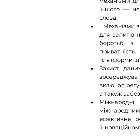
механізми дл
іншого — не
слова.
  Механізми з
для запитів 
боротьбі з
приватніст
платформи що
Захист даних
зосереджувати
включає регу
а також забе
Міжнародні 
міжнародними
ефективне р
інноваційном