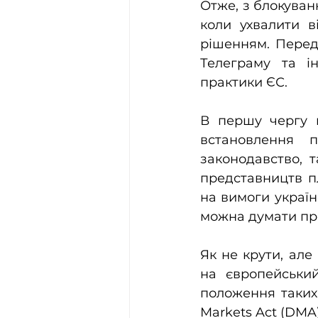
Отже, з блокува
коли ухвалити в
рішенням. Переду
Телеграму та ін
практики ЄС.
В першу чергу в
встановлення 
законодавство, 
представництв п
на вимоги українс
можна думати пр
Як не крути, але
на європейський
положення таких к
Markets Act (DMA)