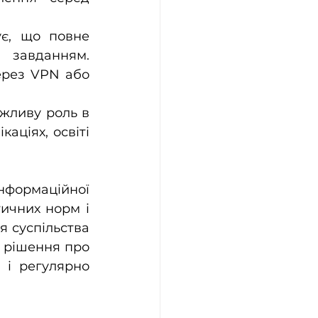
є, що повне 
 завданням. 
ерез VPN або 
жливу роль в 
аціях, освіті 
формаційної 
чних норм і 
 суспільства 
 рішення про 
і регулярно 