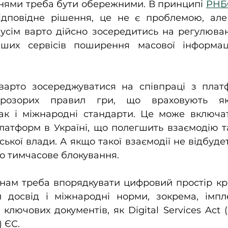
ннями треба бути обережними. В принципі 
РНБ
ідповідне рішення, це не є проблемою, але
сім варто дійсно зосередитись на регулюванн
ших сервісів поширення масової інформаці
арто зосереджуватися на співпраці з плат
прозорих правил гри, що враховують як 
так і міжнародні стандарти. Це може включат
латформ в Україні, що полегшить взаємодію т
ької влади. А якщо такої взаємодії не відбудет
о тимчасове блокування.
 нам треба впорядкувати цифровий простір кра
 досвід і міжнародні норми, зокрема, імпл
лючових документів, як Digital Services Act (D
 ЄС.