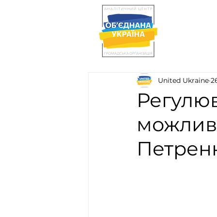
United Ukraine
2
Регулюв
можливо
Петрен