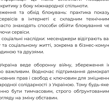
критику з боку міжнародної спільноти.
еження та обхід блокувань: практика показу
сервісів в інтернеті є складним технічним
часто знаходять способи обійти блокування ч
уючи сервіси.
 соціальні наслідки: месенджери відіграють ва
та соціальному житті, зокрема в бізнес-комунік
родиною та друзями.
Україна веде оборонну війну, збереження ін
во важливим. Водночас підтримання демократи
овних прав і свобод є ключовим для зміцнення
ародної солідарності з Україною. Тому будь-яке
нно бути тимчасовим, строго обґрунтованим 
огляду на зміну обставин.