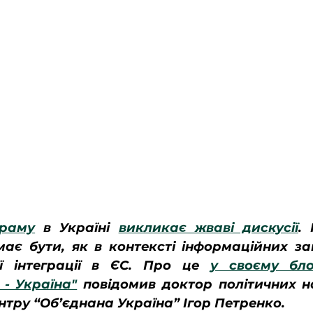
граму
 в Україні 
викликає жваві дискусії
. 
ає бути, як в контексті інформаційних загр
ї інтеграції в ЄС. Про це 
у своєму бло
- Україна"
 повідомив доктор політичних на
нтру “Об’єднана Україна” Ігор Петренко.