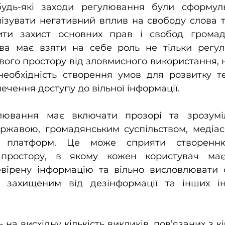
удь-які заходи регулювання були сформуль
ізувати негативний вплив на свободу слова та 
ити захист основних прав і свобод громад
ава має взяти на себе роль не тільки регуля
ого простору від зловмисного використання, 
еобхідність створення умов для розвитку тех
ечення доступу до вільної інформації.
лювання має включати прозорі та зрозуміл
ержавою, громадянським суспільством, медіас
и платформ. Це може сприяти створенню
 простору, в якому кожен користувач має
вірену інформацію та вільно висловлювати св
 захищеним від дезінформації та інших ін
ь на висхідну кількість викликів, пов’язаних з 