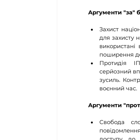
Аргументи "за" 
Захист націо
для захисту н
використані 
поширення де
Протидія ІП
серйозний вп
зусиль. Конт
воєнний час.
Аргументи "прот
Свобода сло
повідомлення
доступу до 