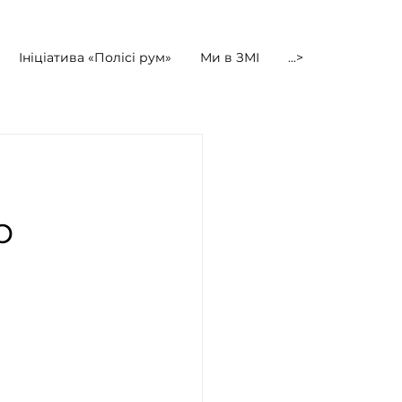
Ініціатива «Полісі рум»
Ми в ЗМІ
...>
р