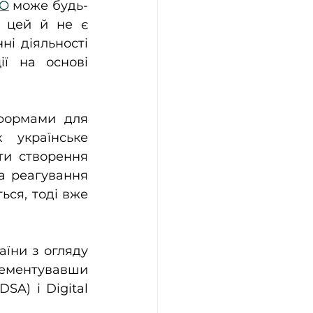
О
 може будь-
 цей й не є 
і діяльності 
ї на основі 
формами для 
українське 
и створення 
а реагування 
ься, тоді вже 
їни з огляду 
ементувавши 
SA) і Digital 