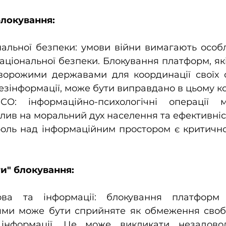
блокування:
нальної безпеки: умови війни вимагають особл
аціональної безпеки. Блокування платформ, які
ворожими державами для координації своїх о
зінформації, може бути виправдано в цьому ко
СО: інформаційно-психологічні операції 
лив на моральний дух населення та ефективніс
роль над інформаційним простором є критично
и" блокування:
ва та інформації: блокування платформ 
ми може бути сприйняте як обмеження свобо
інформації. Це може викликати незадовол