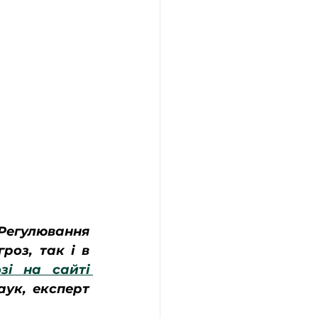
Регулювання 
оз, так і в 
зі на сайті 
ук, експерт 