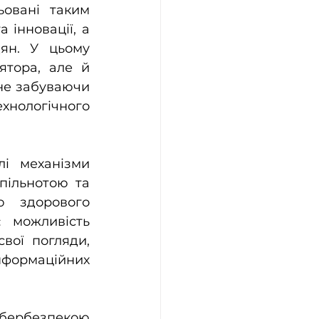
овані таким 
інновації, а 
ян. У цьому 
тора, але й 
не забуваючи 
нологічного 
і механізми 
пільнотою та 
 здорового 
 можливість 
ої погляди, 
формаційних 
кібербезпекою 