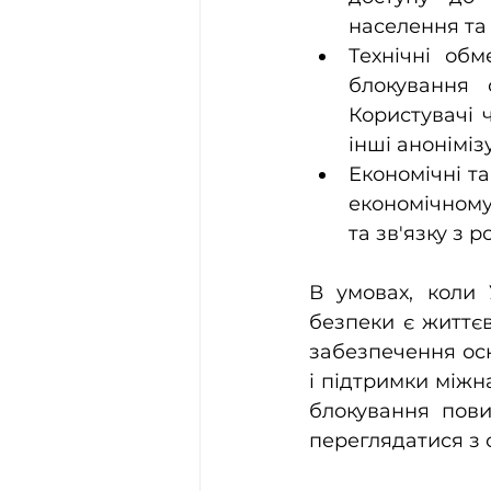
населення та 
Технічні обм
блокування 
Користувачі 
інші аноніміз
Економічні та
економічному 
та зв'язку з 
В умовах, коли 
безпеки є життє
забезпечення осн
і підтримки міжн
блокування пови
переглядатися з 