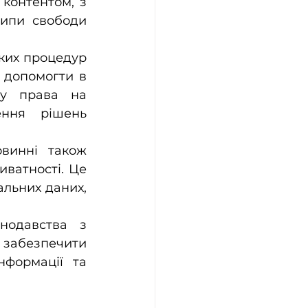
контентом, з 
ипи свободи 
тких процедур 
 допомогти в 
у права на 
ння рішень 
винні також 
ватності. Це 
льних даних, 
нодавства з 
забезпечити 
формації та 