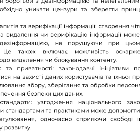
я боротьби з дезінформацією та нелегальним 
обхідно уникати цензури та зберегти принц
апитів та верифікації інформації: створення чі
на видалення чи верифікацію інформації може
 дезінформацією, не порушуючи при цьом
ь. Це також включає можливість оскарже
до видалення чи блокування контенту.
 та приватності: законодавчі ініціативи по
ся на захисті даних користувачів та їхньої при
лювання збору, зберігання та обробки персона
зпечення безпеки цих даних.
стандарти: узгодження національного зако
 стандартами та практиками може допомогти 
егулювання, одночасно сприяючи свободі ін
у розвитку.