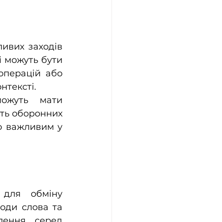
ивих заходів 
 можуть бути 
перацій або 
нтексті.
можуть мати 
ть оборонних 
 важливим у 
для обміну 
ди слова та 
ення серед 