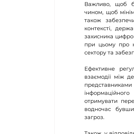
Важливо, щоб б
чином, щоб мінім
також забезпеч
контексті, держ
захисника цифров
при цьому про н
сектору та забезп
Ефективне регу
взаємодії між д
представникам
інформаційного
отримувати пере
водночас бувши
загроз.
Також, у відповід