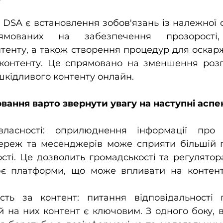
SA є встановлення зобов'язань із належної о
ямованих на забезпечення прозорості,
тенту, а також створення процедур для оскар
контенту. Це спрямовано на зменшення роз
шкідливого контенту онлайн.
вання варто звернути увагу на наступні аспе
власності: оприлюднення інформації про б
ереж та месенджерів може сприяти більшій пр
сті. Це дозволить громадськості та регулятора
є платформи, що може впливати на контент 
ість за контент: питання відповідальності 
на них контент є ключовим. З одного боку, в