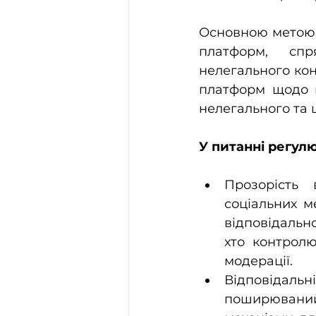
Основною метою D
платформ, спр
нелегального кон
платформ щодо 
нелегального та 
У питанні регулю
Прозорість 
соціальних м
відповідально
хто контролю
модерації.
Відповідальн
поширюваний 