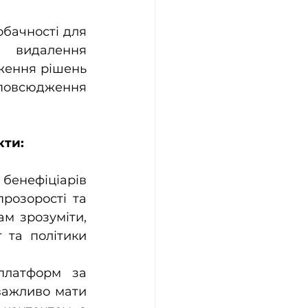
бачності для 
 видалення 
ження рішень 
повсюдження 
кти:
енефіціарів 
озорості та 
м зрозуміти, 
та політики 
платформ за 
ажливо мати 