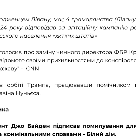
родженцем Лівану, має 4 громадянства (Лівану, 
2024 року відповідав за агітаційну кампанію ре
ького населення «хитких штатів»
голосив про заміну чинного директора ФБР Кр
відомого своїми прихильностями до конспіролог
ржаву" -  CNN
в орбіті Трампа, працювавши помічником 
евіна Нуньєса. 
ика
нт Джо Байден підписав помилування для 
а кримінальними справами - Білий дім.