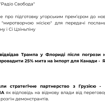
 "Радіо Свобода"  
 про підготовку угорським прем’єром до нови
"миротворчою місією" для передачі послань
ну і Сі Цзіньпіну
відвідав Трампа у Флориді після погрози 
ровадити 25% мита на імпорт для Канади -  R
и стратегічне партнерство з Грузією - 
ША 
як відповідь на відмову влади від переговор
 розгін демонстрантів.