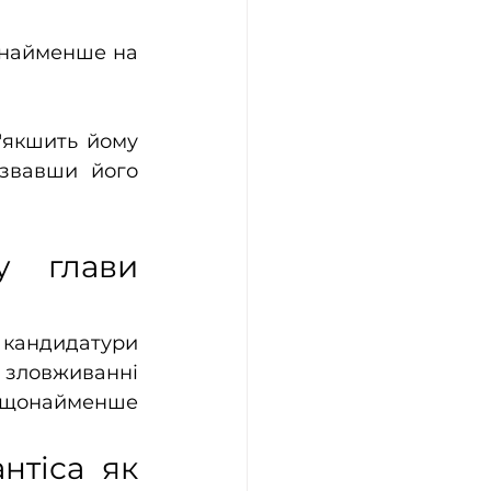
онайменше на 
ʼякшить йому 
звавши його 
 глави 
кандидатури 
зловживанні 
а щонайменше 
тіса як 