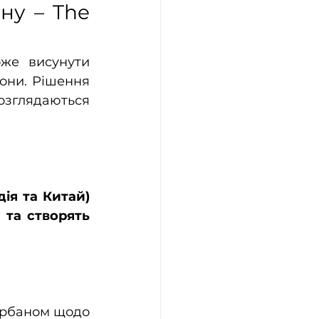
ну – The 
же висунути 
они. Рішення 
глядаються 
ія та Китай) 
та створять 
Орбаном щодо 