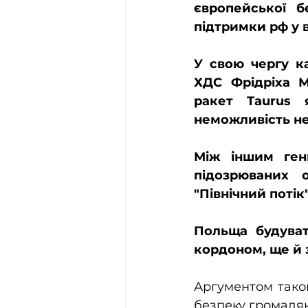
європейської б
підтримки рф у в
У свою чергу к
ХДС Фрідріха М
ракет Taurus 
неможливість не
Між іншим ген
підозрюваних о
"Північний потік" 
Польща будуват
кордоном, ще й з
Аргументом таког
безпеку громадя