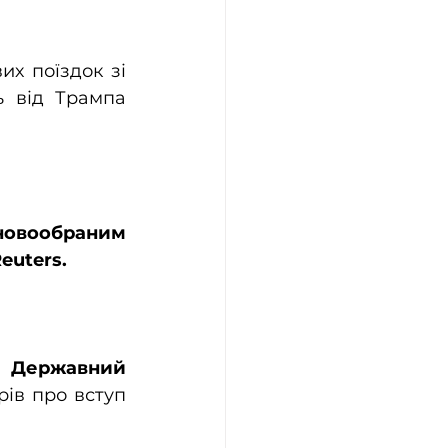
х поїздок зі 
 від Трампа 
новообраним 
euters.
 Державний 
ів про вступ 