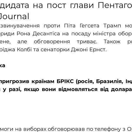
дидата на пост глави Пентаго
 Journal
звинувачення проти Піта Гегсета Трамп мо
риди Рона Десантіса на посаду міністра обор
ене, але обговорення триває. Також роз
іджа Колбі та сенаторки Джоні Ернст.
ка
игрозив країнам БРІКС (росія, Бразилія, Інд
у разі, якщо вони відмовляться від долара 
емоги на виборах обговорював по телефону з 