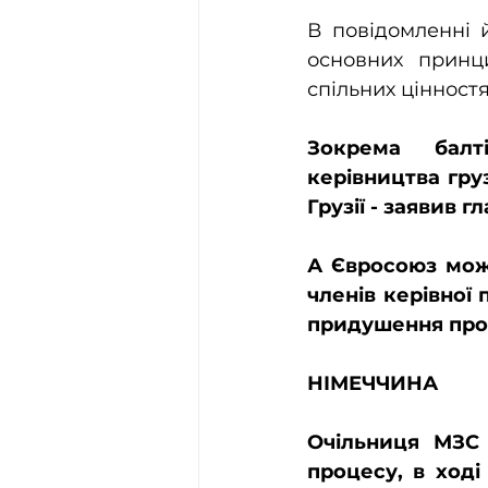
В повідомленні 
основних принци
спільних цінностя
керівництва гру
Грузії - заявив 
А Євросоюз мож
членів керівної 
придушення прот
НІМЕЧЧИНА
Очільниця МЗС 
процесу, в ході