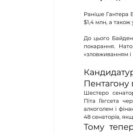
Раніше Гантера 
$1,4 млн, а також
До цього Байден
покарання. Нато
«зловживанням і
Кандидату
Пентагону 
Шестеро сенатор
Піта Гегсета че
алкоголем і фіна
48 сенаторів, як
Тому тепер