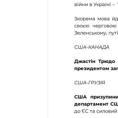
війни в Україні – 
Зкорема мова йде
своєю черговою 
Зеленському, путі
США-КАНАДА
Джастін Трюдо 
президентом зап
США-ГРУЗІЯ
США призупинил
департамент С
до ЄС та силовий