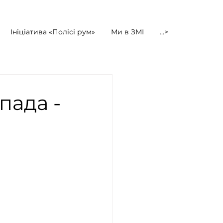
Ініціатива «Полісі рум»
Ми в ЗМІ
...>
пада -