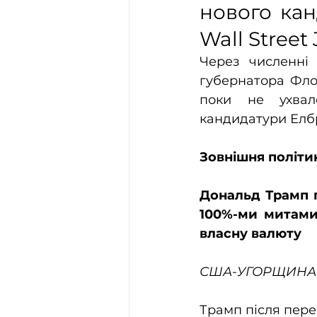
нового кан
Wall Street
Через численні 
губернатора Фло
поки не ухвал
кандидатури Елбр
Зовнішня політи
Дональд Трамп пр
100%-ми митами 
власну валюту
США-УГОРЩИНА
Трамп після пер