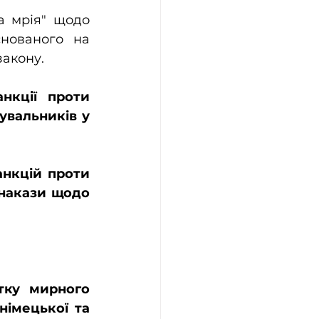
а мрія" щодо 
нованого на 
закону.
Зокрема  балтійські країни домовилися запровадити санкції проти 
увальників у 
нкцій проти 
 накази щодо 
ку мирного 
імецької та 