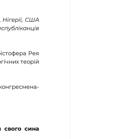
Нігерії, США 
спубліканців 
істофера Рея 
ічних теорій 
конгресмена-
свого сина 