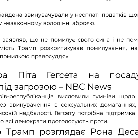
Байдена звинувачували у несплаті податків щ
 у незаконному володінні зброєю.
 заявляв, що не помилує свого сина і не пом
мість Трамп розкритикував помилування, на
 помилкою правосуддя».
ра Піта Гегсета на посаду
під загрозою – NBC News
ів-республіканців висловили сумніви щодо 
рез звинувачення в сексуальних домаганнях, 
нсовій недбалості. Гегсету потрібна підтримк
що всі демократи проголосують проти.
 Трамп розглядає Рона Десан