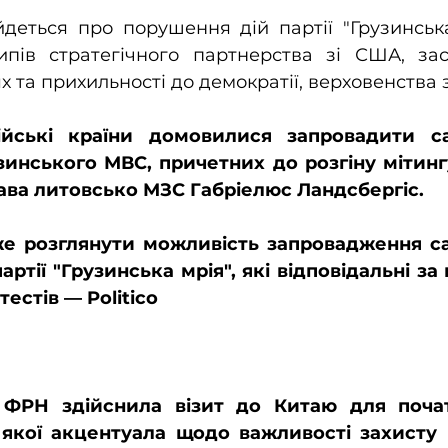
йдеться про порушення дій партії "Грузинськ
пів стратегічного партнерства зі США, зас
х та прихильності до демократії, верховенства 
зинського МВС, 
причетних до розгіну мітинг
глава литовсько МЗС Габріелюс Ландсбергіс.
е розглянути можливість запровадження са
партії "Грузинська мрія", які відповідальні за
естів — Politico
ФРН здійснила візит до Китаю для почат
 якої акцентуала щодо важливості захисту н