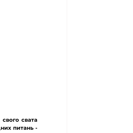
свого свата 
бізнесмена Массада Булоса на посаду радника з близькосхідних питань - 