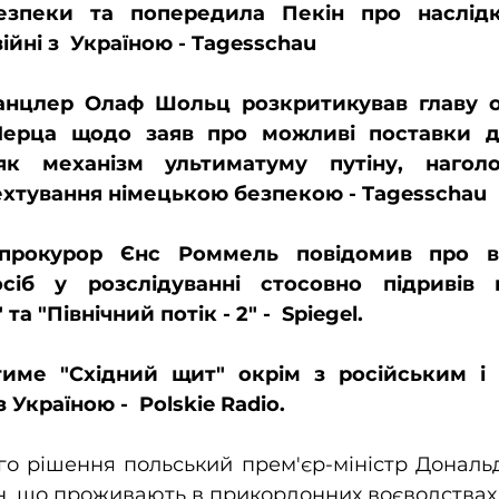
езпеки та попередила Пекін про наслідки
ійні з  Україною - Tagesschau
анцлер Олаф Шольц розкритикував главу о
ерца щодо заяв про можливі поставки да
як механізм ультиматуму путіну, нагол
хтування німецькою безпекою - Tagesschau
прокурор Єнс Роммель повідомив про вс
сіб у розслідуванні стосовно підривів г
та "Північний потік - 2" -  Spiegel.
име "Східний щит" окрім з російським і 
 Україною -  Polskie Radio.
о рішення польський прем'єр-міністр Дональд
н, що проживають в прикордонних воєводствах