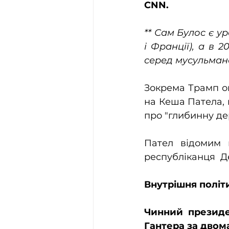
CNN.
** Сам Булос є у
і Франції), а в 
серед мусульманс
Зокрема Трамп о
на Кеша Патела, 
про "глибинну де
Пател відомим 
республіканця  Д
Внутрішня політ
Чинний президе
Гантера за двом