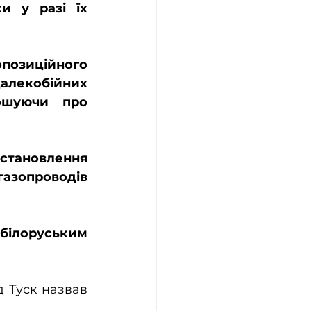
 у разі їх 
позиційного 
лекобійних 
ошуючи про 
тановлення 
азопроводів 
білоруським 
 Туск назвав 
.