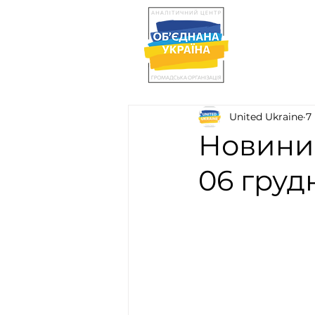
United Ukraine
7
Новини 
06 груд