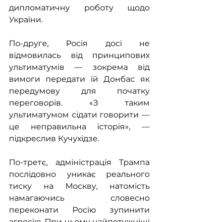
дипломатичну роботу щодо 
України.
По-друге, Росія досі не 
відмовилась від принципових 
ультиматумів — зокрема від 
вимоги передати їй Донбас як 
передумову для початку 
переговорів. «З таким 
ультиматумом сідати говорити — 
це неправильна історія», — 
підкреслив Кучухідзе.
По-третє, адміністрація Трампа 
послідовно уникає реального 
тиску на Москву, натомість 
намагаючись словесно 
переконати Росію зупинити 
агресію. При цьому найпотужніші 