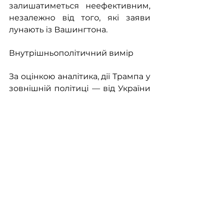
залишатиметься неефективним, 
незалежно від того, які заяви 
лунають із Вашингтона.
Внутрішньополітичний вимір
За оцінкою аналітика, дії Трампа у 
зовнішній політиці — від України 
до Ірану й Тайваню — вже 
призвели до рекордного падіння 
його рейтингів. Показник 
схвалення президента знизився 
майже на 18% від кінця лютого. 
Напередодні проміжних виборів 
це створює серйозний виклик 
для республіканців: навіть 
усередині партії з'являються 
сумніви щодо доцільності 
асоціювати виборчу кампанію з 