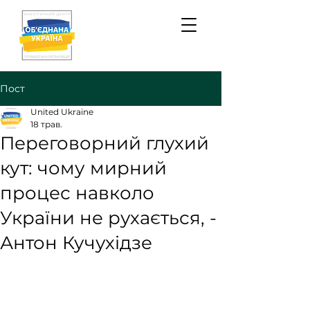
Пост
United Ukraine
18 трав.
Переговорний глухий
кут: чому мирний
процес навколо
України не рухається, -
Антон Кучухідзе