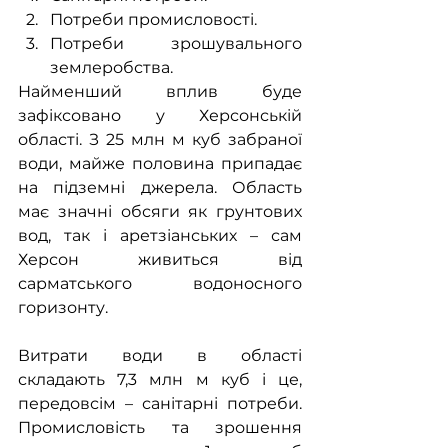
Потреби промисловості.
Потреби зрошувального 
землеробства.
Найменший вплив буде 
зафіксовано у Херсонській 
області. З 25 млн м куб забраної 
води, майже половина припадає 
на підземні джерела. Область 
має значні обсяги як грунтових 
вод, так і аретзіанських – сам 
Херсон живиться від 
сарматського водоносного 
горизонту.
Витрати води в області 
складають 7,3 млн м куб і це, 
передовсім – санітарні потреби. 
Промисловість та зрошення 