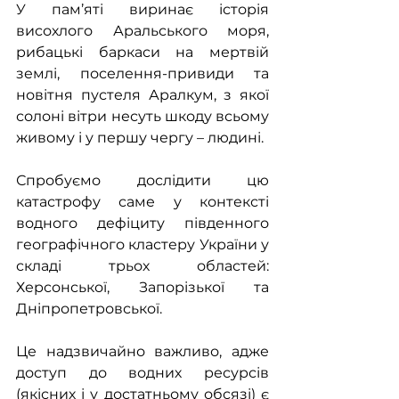
У пам’яті виринає історія 
висохлого Аральського моря, 
рибацькі баркаси на мертвій 
землі, поселення-привиди та 
новітня пустеля Аралкум, з якої 
солоні вітри несуть шкоду всьому 
живому і у першу чергу – людині.
Спробуємо дослідити цю 
катастрофу саме у контексті 
водного дефіциту південного 
географічного кластеру України у 
складі трьох областей: 
Херсонської, Запорізької та 
Дніпропетровської.
Це надзвичайно важливо, адже 
доступ до водних ресурсів 
(якісних і у достатньому обсязі) є 