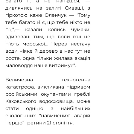
багато її, а не нап'єшся, — 
дивлячись на залиті Сиваші, з 
гіркотою каже Оленчук. — "Тому 
тебе багато й є, що тебе ніхто не 
п'є",— казали колись чумаки, 
здивовані тим, що воли їхні не 
п'ють морської... Через нестачу 
води ніяке й дерево в нас тут не 
росте, одна тільки жилава акація 
маловоддя наше витримує".
Величезна техногенна 
катастрофа, викликана підривом 
російськими окупантами греблі 
Каховського водосховища, може 
стати однією з найбільших 
екологічних "навмисних" аварій 
першої третини 21 століття.