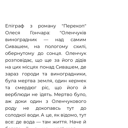
Епіграф з роману "Перекоп" 
Олеся Гончара: "Оленчуків 
виноградник — над самим 
Сивашем, на пологому схилі, 
обернутому до сонця. Оленчук 
розповідає, що ще за його дідів 
на цих місцях понад Сивашем, де 
зараз городи та виноградники, 
була мертва земля, один кермек 
та смердюг ріс, що його й 
верблюди не їдять. Мертво було, 
аж доки один з Оленчукового 
роду не докопавсь тут до 
солодкої води. А це, як відомо, тут 
все: де вода — там життя. Наче й 