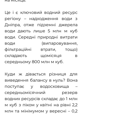
на місяць.
Це і є ключовий водний ресурс 
регіону – надходження води з 
Дніпра, отже підземні джерела 
води дають лише 5 млн м куб 
води. Середні природні витрати 
води (випаровування, 
фільтраційні втрати, тощо) 
складають щомісяця в 
середньому 800 млн м куб.
Куди ж дівається різниця для 
виведення балансу в нуль? Вона 
поступає у водосховища – 
середньомісячний резерв 
водних ресурсів складає до 1 млн 
м куб з піком у квітні на рівні 2,2 
млн та мінімумом у вересні – 0,2 