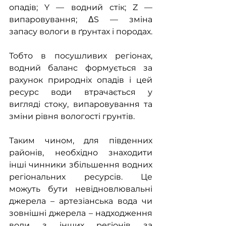
опадів; Y — водний стік; Z — 
випаровування; ΔS — зміна 
запасу вологи в ґрунтах і породах.
Тобто в посушливих регіонах, 
водний баланс формується за 
рахунок природніх опадів і цей 
ресурс води втрачається у 
вигляді стоку, випаровування та 
зміни рівня вологості грунтів.
Таким чином, для південних 
районів, необхідно знаходити 
інші чинники збільшення водних 
регіональних ресурсів. Це 
можуть бути невідновлювальні 
джерела – артезіанська вода чи 
зовнішні джерела – надходження 
води з інших регіонів за 