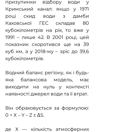
призупинки відбору води у 
Кримський канал: якщо у 1971 
році скид води з дамби 
Каховської ГЕС складав 80 
кубокілометрів на рік, то вже у 
1991 – лише 42. В 2001 році, цей 
показник скоротився ще на 39 
куб км, а у 2018-му – зріс до 39,6 
кубокілометрів.
Водний баланс регіону, як і будь-
яка балансова модель, має 
виходити на нуль у контексті 
наявності джерел води та її втрат.
Він обраховується за формулою: 
0 = X – Y – Z ± ΔS.
де Х — кількість атмосферних 