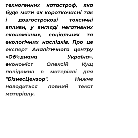
техногенних катастроф, яка 
буде мати як короткочасні так 
і довгострокові токсичні 
впливи, у вигляді негативних 
економічних, соціальних та 
екологічних наслідків. Про це 
е
ксперт 
Аналітичного центру 
«Об’єднана Україна», 
е
кономіст Олексій Кущ 
повідомив в матеріалі для 
"
БізнесЦензор
". Нижче 
наводиться повний текст 
матеріалу.