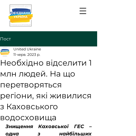
Пост
United Ukraine
11 черв. 2023 р.
Необхідно відселити 1
млн людей. На що
перетворяться
регіони, які живилися
з Каховського
водосховища
Знищення Каховської ГЕС – 
одна з найбільших 