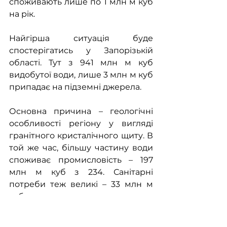
споживають лише по 1 млн м куб 
на рік.
Найгірша ситуація буде 
спостерігатись у Запорізькій 
області. Тут з 941 млн м куб 
видобутої води, лише 3 млн м куб 
припадає на підземні джерела.
Основна причина – геологічні 
особливості регіону у вигляді 
гранітного кристалічного щиту. В 
той же час, більшу частину води 
споживає промисловість – 197 
млн м куб з 234. Санітарні 
потреби теж великі – 33 млн м 
куб.
Нерівномірно важка водна 