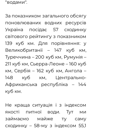
"водами".
За показником загального обсягу 
поновлюваних водних ресурсів 
Україна посідає 57 сходинку 
світового рейтингу з показником 
139 куб км. Для порівняння: у 
Великобританії – 147 куб км, 
Туреччина – 200 куб км, Румунія – 
211 куб км, Сьерра-Леоне – 160 куб 
км, Сербія – 162 куб км, Ангола – 
148 куб км, Центрально-
Африканська республіка – 144 
куб км.
Не краща ситуація і з індексом 
якості питної води. Тут ми 
займаємо майже ту саму 
сходинку – 58-му з індексом 55,1 