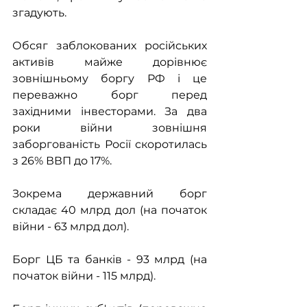
згадують.
Обсяг заблокованих російських 
активів майже дорівнює 
зовнішньому боргу РФ і це 
переважно борг перед 
західними інвесторами. За два 
роки війни зовнішня 
заборгованість Росії скоротилась 
з 26% ВВП до 17%.
Зокрема державний борг 
складає 40 млрд дол (на початок 
війни - 63 млрд дол).
Борг ЦБ та банків - 93 млрд (на 
початок війни - 115 млрд).