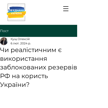
Пост
Кущ Олексій
6 лют. 2024 р.
Чи реалістичним є
використання
заблокованих резервів
РФ на користь
України?