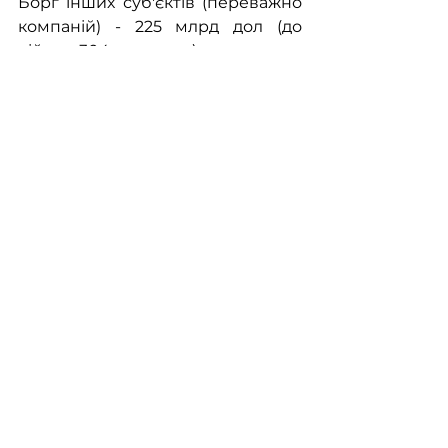
Борг інших суб'єктів (переважно 
компаній) - 225 млрд дол (до 
війни - 304 млрд дол).
Що відбувається зараз з цим 
боргом?
Кошти від погашення боргових 
зобов'язань надходять у рублях 
на спеціальний рахунок 
інвесторів в російських банках.
Далі інвесторам пропонували 
або інвестувати ці кошти в західні 
цінні папери (цю лавочку швидко 
прикрили), або відбувався так 
званий обмін активами.
Тобто, певні активи росіян 