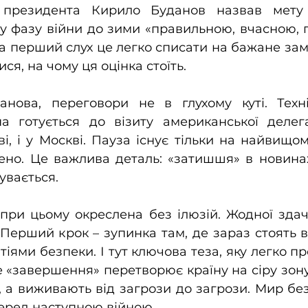
 президента Кирило Буданов назвав мету 
у фазу війни до зими «правильною, вчасною, 
а перший слух це легко списати на бажане заміс
ся, на чому ця оцінка стоїть.
нова, переговори не в глухому куті. Техні
на готується до візиту американської делега
і, і у Москві. Пауза існує тільки на найвищому
ено. Це важлива деталь: «затишшя» в новинах
увається.
при цьому окреслена без ілюзій. Жодної здач
Перший крок – зупинка там, де зараз стоять вій
іями безпеки. І тут ключова теза, яку легко пр
е «завершення» перетворює країну на сіру зону
 а виживають від загрози до загрози. Мир без 
перед наступною війною.