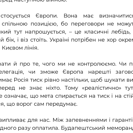
стосується Європи. Вона має визначитис
 спільною позицією, бо переговори не можуть
кий тут напрошується, – це класичні лебідь, 
 бік, і віз стоїть. Україні потрібен не хор окрем
 Києвом лінія.
зати й про те, чого ми не контролюємо. Чи п
елегація, чи зможе Європа нарешті загов
має Росія тиск рівно настільки, щоб шукати вих
перед не знає ніхто. Тому «реалістично» тут
 означає, що мета спирається на тиск і на стій
ня, що ворог сам передумає.
 випливає для нас. Між запевненнями і гарантія
одного разу оплатила. Будапештський меморанд