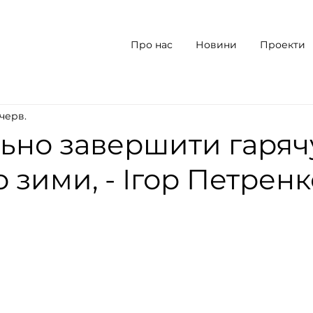
Про нас
Новини
Проекти
 черв.
ьно завершити гаряч
о зими, - Ігор Петренк