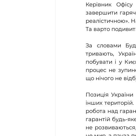
Керівник Офісу
завершити гаряч
реалістичною». Н
Та варто подивити
За словами Буда
тривають, Украї
побувати і у Києв
процес не зупин
що нічого не відб
Позиція України 
інших територій. 
робота над гарант
гарантій будь-як
не розвиваються,
не мир, а пауза 