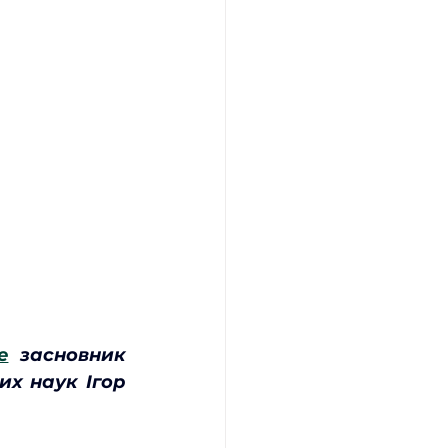
е
засновник 
х наук Ігор 