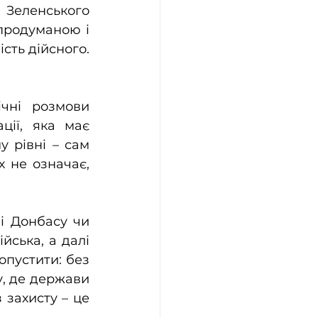
Зеленського 
продуманою і 
ть дійсного. 
чні розмови 
ції, яка має 
 рівні – сам 
 не означає, 
і Донбасу чи 
ська, а далі 
опустити: без 
, де держави 
захисту – це 