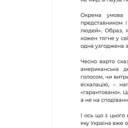
Окрема умова 
представником і
людей». Образ, я
кожен тягне у свій
одна узгоджена з
Чесно варто ска
американська д
голосом, чи витри
ескалацію, – на
«гарантовано». Це
а не на сподіван
І ось що з цього
яку Україна вже 