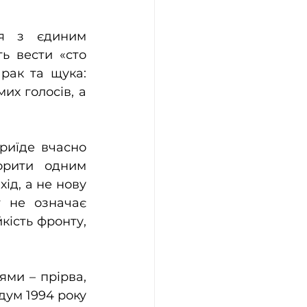
я з єдиним 
 вести «сто 
рак та щука: 
их голосів, а 
риїде вчасно 
орити одним 
ід, а не нову 
 не означає 
кість фронту, 
ми – прірва, 
ум 1994 року 