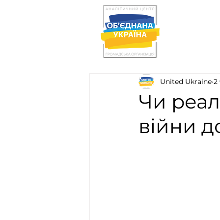
United Ukraine
2
Чи реал
війни д