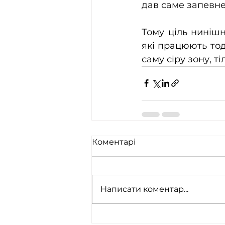
дав саме запевне
Тому ціль нинішні
які працюють тоді
саму сіру зону, т
Коментарі
Написати коментар...