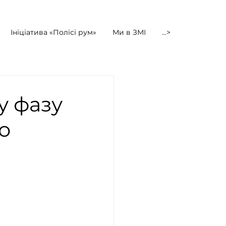
Ініціатива «Полісі рум»
Ми в ЗМІ
...>
у фазу
о