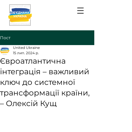
Пост
United Ukraine
15 лип. 2024 р.
Євроатлантична
інтеграція – важливий
ключ до системної
трансформації країни,
– Олексій Кущ