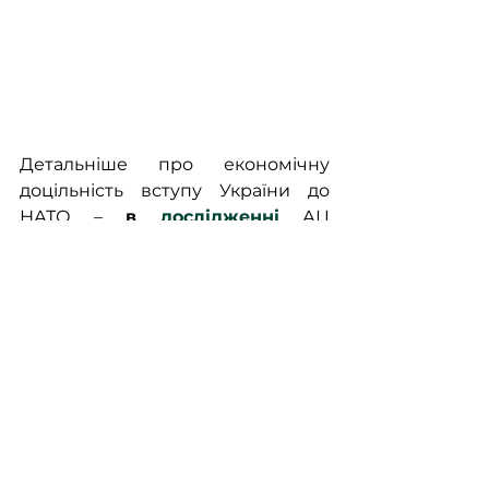
Детальніше про економічну 
доцільність вступу України до 
НАТО – 
в 
дослідженні
 АЦ 
«Об’єднана Україна»
Джерело: «
Ми – Україна
»