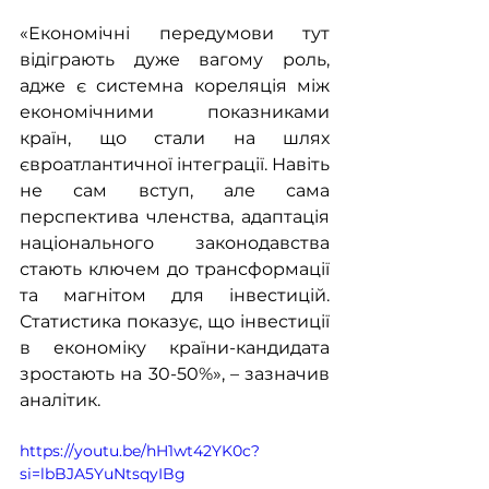
«Економічні передумови тут 
відіграють дуже вагому роль, 
адже є системна кореляція між 
економічними показниками 
країн, що стали на шлях 
євроатлантичної інтеграції. Навіть 
не сам вступ, але сама 
перспектива членства, адаптація 
національного законодавства 
стають ключем до трансформації 
та магнітом для інвестицій. 
Статистика показує, що інвестиції 
в економіку країни-кандидата 
зростають на 30-50%», – зазначив 
аналітик.
https://youtu.be/hH1wt42YK0c?
si=lbBJA5YuNtsqyIBg