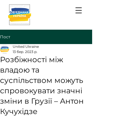
Пост
United Ukraine
13 бер. 2023 р.
Розбіжності між
владою та
суспільством можуть
спровокувати значні
зміни в Грузії – Антон
Кучухідзе