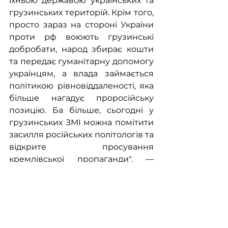
їхньою державою українських та 
грузинських територій. Крім того, 
просто зараз на стороні України 
проти рф воюють грузинські 
добробати, народ збирає кошти 
та передає гуманітарну допомогу 
українцям, а влада займається 
політикою рівновіддаленості, яка 
більше нагадує проросійську 
позицію. Ба більше, сьогодні у 
грузинських ЗМІ можна помітити 
засилля російських політологів та 
відкрите просування 
кремлівської пропаганди", — 
пояснює експерт в коментарі 
"Телеграфу".
Джерело: "
Телеграф
"