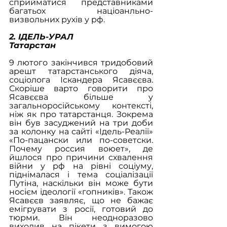
сприйматися представниками 
багатьох націоанльно-
визвольних рухів у рф.
2. ІДЕЛЬ-УРАЛ
Татарстан
9 лютого закінчився тридобовий 
арешт татарстанського діяча, 
соціолога Іскандера Ясавєєва. 
Скоріше варто говорити про 
Ясавєєва більше у 
загальноросійському контексті, 
ніж як про татарстанця. Зокрема 
він був засуджений на три доби 
за колонку на сайті «Ідель-Реалії» 
«По-пацански или по-советски. 
Почему россия воюет», де 
йшлося про причини схвалення 
війни у рф на рівні соціуму, 
піднімалася і тема соціалізації 
Путіна, наскільки він може бути 
носієм ідеології «гопників». Також 
Ясавєєв заявляє, що не бажає 
емігрувати з росії, готовий до 
тюрми. Він неодноразово 
виходив на пікети з вимогою 