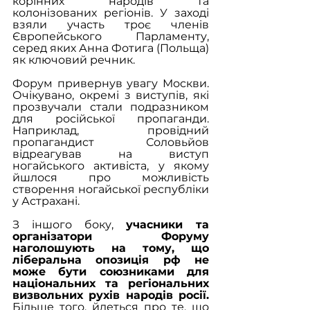
корінних народів та 
колонізованих регіонів. У заході 
взяли участь троє членів 
Європейського Парламенту, 
серед яких Анна Фотига (Польща) 
як ключовий речник.
Форум привернув увагу Москви. 
Очікувано, окремі з виступів, які 
прозвучали стали подразником 
для російської пропаганди. 
Наприклад, провідний 
пропагандист Соловьйов 
відреагував на виступ 
ногайського активіста, у якому 
йшлося про можливість 
створення ногайської республіки 
у Астрахані. 
З іншого боку, 
учасники та 
організатори Форуму 
наголошують на тому, що 
ліберальна опозиція рф не 
може бути союзниками для 
національних та регіональних 
визвольних рухів народів росії.
Більше того, йдеться про те, що 