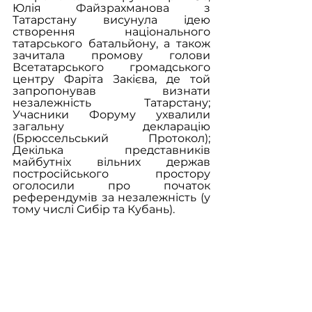
Юлія Файзрахманова з 
Татарстану висунула ідею 
створення національного 
татарського батальйону, а також 
зачитала промову голови 
Всетатарського громадського 
центру Фаріта Закієва, де той 
запропонував визнати 
незалежність Татарстану; 
Учасники Форуму ухвалили 
загальну декларацію 
(Брюссельський Протокол); 
Декілька представників 
майбутніх вільних держав 
постросійського простору 
оголосили про початок 
референдумів за незалежність (у 
тому числі Сибір та Кубань).