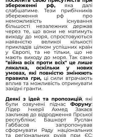
посилить свою присутність при 
збереженні рф, 
яка далі 
слабшатиме. Тези прибічників 
збереження рф про 
неможливість існування 
більшості незалежних держав 
через те, що вони не матимуть 
виходу до моря, спростовуються 
наявністю великої кількості 
прикладів цілком успішних країн 
у Європі, та не тільки, що не 
мають виходу до моря. Так само 
"війна всіх проти всіх" це лише 
лякалка, оскільки у нових 
умовах, які повністю змінюють 
правила гри,
 ці сили втрачають 
вплив та можливість отримувати 
західні гранти.
Деякі з ідей та пропозицій
, які 
були озвучені підчас 
Форуму
: 
Лідер Ічкерії Ахмед Закаєв 
закликав до відродження Гірської 
республіки; Башкорт Руслан 
Габбасов запропонував 
сформувати Раду національних 
та регіональних рухів при ЄС; 