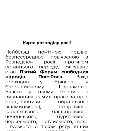
Карта розподілу росії
Найбільш помітною подією, 
безпосередньо повʼязаною з 
Розподілом росії протягом 
останнього періоду, очікувано 
став 
Пʼятий Форум свободних 
народів ПостРосії.
 Захід 
проходив у Брюселі у 
Європейському Парламенті. 
Участь у ньому брали, за 
визнанням самих орагнізаторів, 
представники: ойратського 
(калмицького), татарського, 
карельського, башкирського, 
чеченського, бурятського, 
черкеського, ногайського, саха, 
інгуського, а також ряду інших 