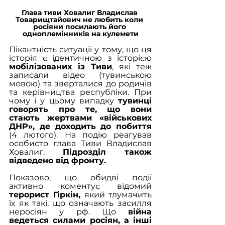
Глава тиви Ховалиг Владислав 
Товарищтайович не любить коли 
росіяни посилають його 
одноплемінників на кулемети
Пікантність ситуації у тому, що ця 
історія є ідентичною з історією 
мобілізованих із Тиви
, які теж 
записали відео (тувинською 
мовою) та зверталися до родичів 
та керівництва республіки. При 
чому і у цьому випадку 
тувинці 
говорять про те, що вони 
стають жертвами «військових 
ДНР», де доходить до побиття
(4 лютого). На подію реагував 
особисто глава Тиви Владислав 
Ховалиг. 
Підрозділ також 
відведено від фронту.
Показово, що обидві події 
активно коментує відомий  
терорист Гіркін,
 який тлумачить 
їх як такі, що означають засилля 
неросіян у рф. Що 
війна 
ведеться силами росіян, а інші 