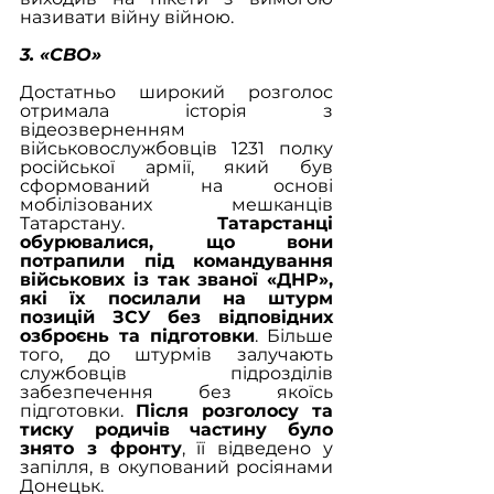
називати війну війною.
3. «СВО»
Достатньо широкий розголос 
отримала історія з 
відеозверненням 
військовослужбовців 1231 полку 
російської армії, який був 
сформований на основі 
мобілізованих мешканців 
Татарстану. 
Татарстанці 
обурювалися, що вони 
потрапили під командування 
військових із так званої «ДНР», 
які їх посилали на штурм 
позицій ЗСУ без відповідних 
озброєнь та підготовки
. Більше 
того, до штурмів залучають 
службовців підрозділів 
забезпечення без якоїсь 
підготовки. 
Після розголосу та 
тиску родичів частину було 
знято з фронту
, її відведено у 
запілля, в окупований росіянами 
Донецьк.