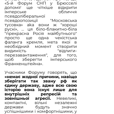
«5-й Форум СНП у Брюсселі 
допоміг ще чіткіше відкрити 
імперське обличчя 
псевдоліберальної 
псевдоопозиції "Московська 
тусовка» aka вони ж "хороші 
рускі», … ця біло-блакитно-біла 
"прекрасна Росія майбутнього" 
просто ще одна чекістська 
фаланга кремля, мета якої в 
необхідний момент створити 
видимість "відлиги-
перезавантаження", для того, 
щоб зберегти імперського 
Франкенштейна».
Учасники Форуму говорять, що 
«немає жодної причини, навіщо 
зберігати так звану рф як 
єдину державу, адже всю свою 
історію вона існує лише для 
внутрішніх репресій та 
зовнішньої агресії.
 Невеликі, 
компактні, вільні незалежні 
держави будуть значно 
успішнішими і комфортнішими, у 