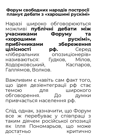
Форум свободних народів постросії 
планує дебати з «харошимі рускімі»
Наразі широко обговорюються 
можливі 
публічні дебати між 
учасниками Форуму та 
«хорошими рускімі», 
прибічниками збереження 
цілісності рф.
 Серед 
«ліберальних опозиціонерів» 
називаються: Гудков, Мілов, 
Ходорковський, Каспаров, 
Галлямов, Волков.
Важливим є навіть сам факт того, 
що ідея дезіентеграції рф стає 
темою для широкого 
обговорення. До думки 
привчається населення рф.
Слід, однак, зазначити, що Форум 
все ж перебуває у співпраці з 
таким діячем російської опозиції 
як Ілля Пономарьов, що може 
достатньо критично 