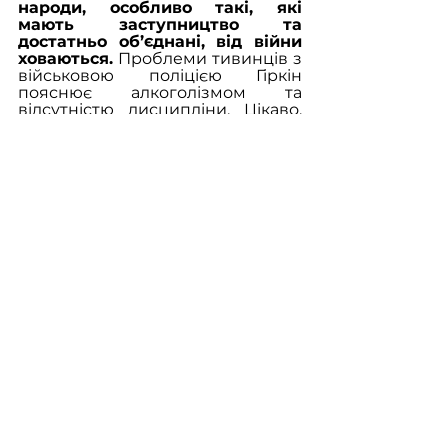
народи, особливо такі, які 
мають заступництво та 
достатньо об’єднані, від війни 
ховаються.
 Проблеми тивинців з 
військовою поліцією Гіркін 
пояснює алкоголізмом та 
відсутністю дисципліни. Цікаво, 
що Гіркін і викривляє 
інформацію. За ним, йдеться 
нібито про «добровольчі» 
підрозділи із національних 
регіонів, чого, насправді, у 
даному випадку немає, події 
відбуваються з мобілізованими. 
Тобто цілком очевидним є 
протиріччя між російськими 
націоналістами та 
керівництвом рф і, 
незадоволення націоналістів 
тим фактом, що у війні за 
«русскій мір» росіянам 
доводиться нести головний 
тягар війни. Це, однак не 
відповідає дійсності, оскільки 
очевидним є дуже активне 
залучення до війни саме не 