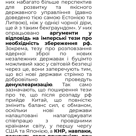
них набагато більше перспектив 
для розвитку та якісного 
державного управління (давно 
доведено тією самою Естонією та 
Литвою), ніж у однієї чорної діри, 
ще й з таким бекграундом». У них 
опрацьовано 
аргументи у 
відповідь на імперські тези про 
необхідність збереження рф.
Зокрема, тезу про розповзання 
ядерної зброї по нових 
незалежних державах і буцімто 
можливий хаос у світовій безпеці 
через це, вони заперечують тим, 
що всі нові держави стрімко та 
добровільно проведуть 
денуклеаризацію
. Так само 
зазначають, що поширення тези 
про те, що після розпаду рф 
прийде Китай, що повністю 
змінить баланс сил, є обманом, 
оскільки нові держави 
налаштовані налагоджувати 
співпрацю з провідними 
країнами світу, у першу чергу 
США та Японією, а 
КНР, навпаки, 