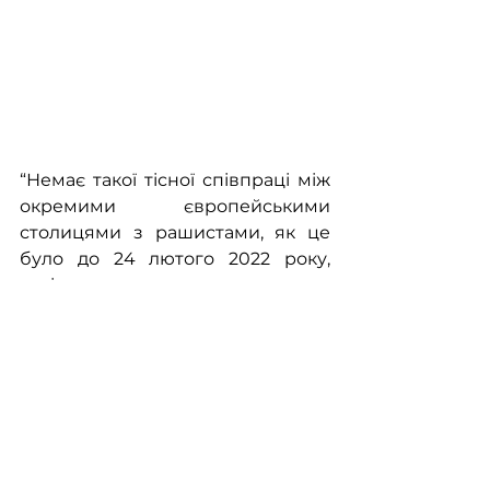
“Немає такої тісної співпраці між 
окремими європейськими 
столицями з рашистами, як це 
було до 24 лютого 2022 року, 
оскільки ми неодноразово 
стикалися з ситуацією, коли 
економічні та енергетичні 
інвестиційні інтереси великого 
взаємного капіталу, 
європейського і російського, 
могли перебивати інтереси 
України. Сьогодні цієї загрози 