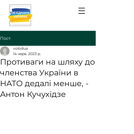
Пост
volodua
14 черв. 2023 р.
Противаги на шляху до
членства України в
НАТО дедалі менше, -
Антон Кучухідзе