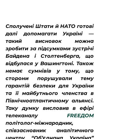
Сполучені Штати й НАТО готові 
далі допомагати Україні — 
такий висновок можна 
зробити за підсумками зустрічі 
Байдена і Столтенберга, що 
відбулася у Вашингтоні. Також 
немає сумнівів у тому, що 
сторони порушували тему 
гарантій безпеки для України 
та її майбутнього членства в 
Північноатлантичному альянсі. 
Таку думку висловив в ефірі 
телеканалу 
FREEДОМ
політолог-міжнародник, 
співзасновник аналітичного 
центру “Об’єднана Україна” 