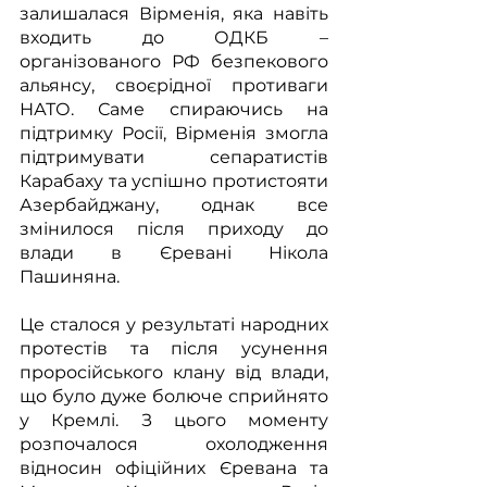
залишалася Вірменія, яка навіть 
входить до ОДКБ – 
організованого РФ безпекового 
альянсу, своєрідної противаги 
НАТО. Саме спираючись на 
підтримку Росії, Вірменія змогла 
підтримувати сепаратистів 
Карабаху та успішно протистояти 
Азербайджану, однак все 
змінилося після приходу до 
влади в Єревані Нікола 
Пашиняна. 
Це сталося у результаті народних 
протестів та після усунення 
проросійського клану від влади, 
що було дуже болюче сприйнято 
у Кремлі. З цього моменту 
розпочалося охолодження 
відносин офіційних Єревана та 