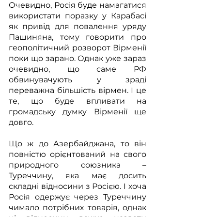
Очевидно, Росія буде намагатися 
використати поразку у Карабасі 
як привід для повалення уряду 
Пашиняна, тому говорити про 
геополітичний розворот Вірменії 
поки що зарано. Однак уже зараз 
очевидно, що саме РФ 
обвинувачують у зраді 
переважна більшість вірмен. І це 
те, що буде впливати на 
громадську думку Вірменії ще 
довго.
Що ж до Азербайджана, то він 
повністю орієнтований на свого 
природного союзника – 
Туреччину, яка має досить 
складні відносини з Росією. І хоча 
Росія одержує через Туреччину 
чимало потрібних товарів, однак 