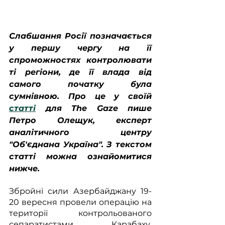
Слабшання Росії позначається 
у першу чергу на її 
спроможностях контролювати 
ті регіони, де її влада від 
самого початку була 
сумнівною. Про це у своїй 
статті
 для The Gaze пише 
Петро Олещук, експерт 
аналітичного центру 
"Об'єднана Україна". З текстом 
статті можна ознайомитися 
нижче.
Збройні сили Азербайджану 19-
20 вересня провели операцію на 
території контрольованого 
сепаратистами Карабаху, 