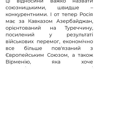
ці відносини важко назвати 
союзницькими, швидше – 
конкурентними. І от тепер Росія 
має за Кавказом Азербайджан, 
орієнтований на Туреччину, 
посилений у результаті 
військових перемог, економічно 
все більше пов'язаний з 
Європейським Союзом, а також 
Вірменію, яка хоче 
переорієнтуватися у питанні 
власного стратегічного союзника 
з Росії на США. 
Залишається Грузія, де уряд 
партії «Грузинська мрія» 
намагається проводити 
помірковано-проросійську 
політику, що викликає 
невдоволення у власному 
суспільстві, а тому перспективи 