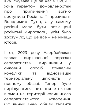
яка існувала ще за часів СРСР. І 
хоча гарантом домовленостей 
про припинення вогню 
виступила Росія та її президент 
Володимир Путін, а у самому 
регіоні мали бути розміщені 
російські миротворці, усім було 
зрозуміло, що це все – не кінець 
історії.
І от, 2023 року Азербайджан 
завдав вирішальної поразки 
сепаратистам, вирішивши у 
силовий спосіб тривалий 
конфлікт, та відновивши 
територіальну цілісність у 
повному обсязі. Тепер буде 
вирішуватися питання етнічних 
вірмен на території колишнього 
сепаратистського утворення. 
Офіційний Баку обіцяє гарантії 