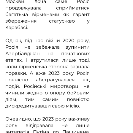
Москви. Хоча саме Росія 
продовжувала сприйматися 
багатьма вірменами як гарант 
збереження статус-кво у 
Карабасі. 
Однак, під час війни 2020 року, 
Росія не забажала зупинити 
Азербайджан на початкових 
етапах, і втрутилася лише тоді, 
коли вірменська сторона зазнала 
поразки. А вже 2023 року Росія 
повністю абстрагувалася від 
подій. Російські миротворці не 
чинили жодного опору бойовим 
діям, тим самим повністю 
дискредитувавши свою місію.
Очевидно, що 2023 року важливу 
роль відігравала не лише 
антипатія Путіна до Пашиняна, 