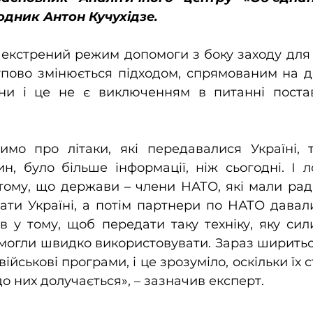
дник Антон Кучухідзе.
 екстрений режим допомоги з боку заходу для
упово змінюється підходом, спрямованим на д
ни і це не є виключенням в питанні постав
мо про літаки, які передавалися Україні, то
н, було більше інформації, ніж сьогодні. І л
тому, що держави – члени НАТО, які мали радян
ати Україні, а потім партнери по НАТО давали
в у тому, щоб передати таку техніку, яку сил
могли швидко використовувати. Зараз ширитьс
ійськові програми, і це зрозуміло, оскільки їх ст
о них долучається», – зазначив експерт.