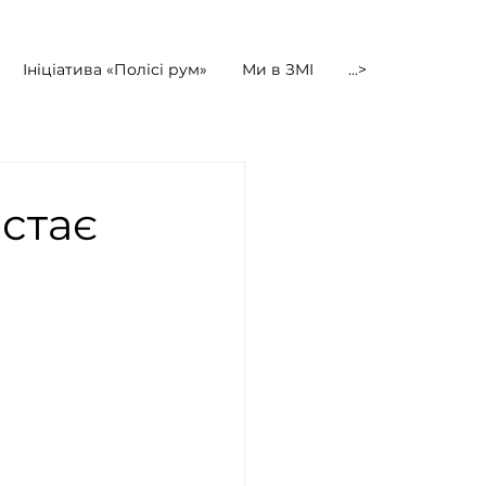
Ініціатива «Полісі рум»
Ми в ЗМІ
...>
стає