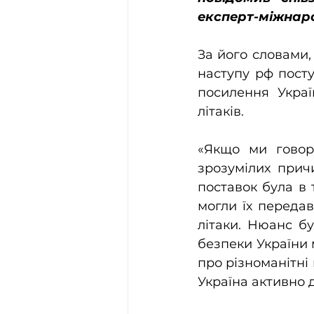
експерт-міжнаро
За його словами,
наступу рф пост
посилення Украї
літаків. 
«Якщо ми говори
зрозумілих причи
поставок була в 
могли їх передав
літаки. Нюанс бу
безпеки України 
про різноманітні в
Україна активно д