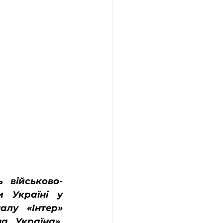
 військово-
 Україні у 
алу «Інтер» 
а Україна», 