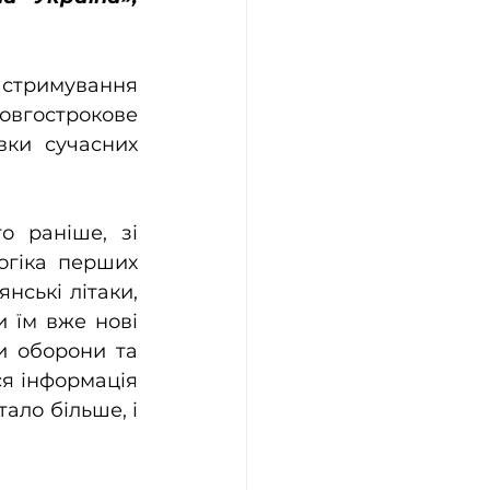
 стримування 
овгострокове 
ки сучасних 
 раніше, зі 
огіка перших 
ські літаки, 
 їм вже нові 
и оборони та 
я інформація 
ало більше, і 