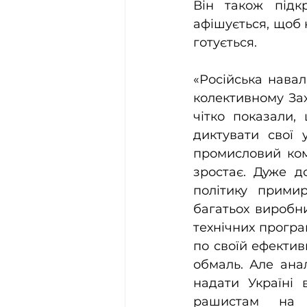
Він також підк
афішується, щоб 
готується.
«Російська навал
колективному Зах
чітко показали,
диктувати свої 
промисловий ком
зростає. Дуже д
політику примир
багатьох виробни
технічних прогр
по своїй ефектив
обмаль. Але анал
надати Україні 
рашистам на п