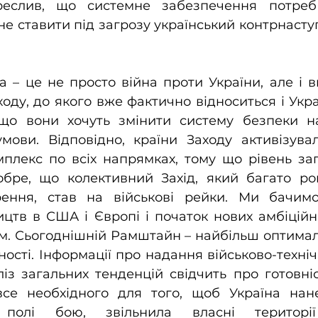
реслив, що системне забезпечення потреб
не ставити під загрозу український контрнаступ
а – це не просто війна проти України, але і в
оду, до якого вже фактично відноситься і Укра
 що вони хочуть змінити систему безпеки на 
умови. Відповідно, країни Заходу активізува
плекс по всіх напрямках, тому що рівень заг
обре, що колективний Захід, який багато рок
ення, став на військові рейки. Ми бачимо
цтв в США і Європі і початок нових амбіційн
ам. Сьогоднішній Рамштайн – найбільш оптима
ності. Інформації про надання військово-техніч
із загальних тенденцій свідчить про готовніс
все необхідного для того, щоб Україна нане
олі бою, звільнила власні території