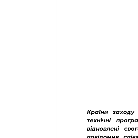
Країни заходу 
технічні прог
відновлені сво
повідомив спів