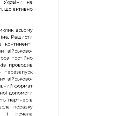
 України не 
, що активно 
иклик всьому 
їна. Рашисти 
континенті, 
ли військово-
роз постійно 
ів проводив 
 перезапуск 
их військово-
льний формат 
ної допомоги 
ть партнерів 
сла поразку 
 і почала 