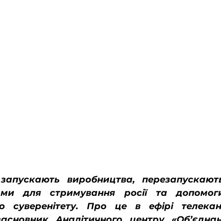
запускають виробництва, перезапускають
рами для стримування росії та допомоги
го суверенітету. Про це в ефірі телекан
засновник Аналітичного центру «Об’єднан