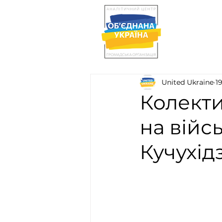
United Ukraine
1
Колекти
на війс
Кучухід