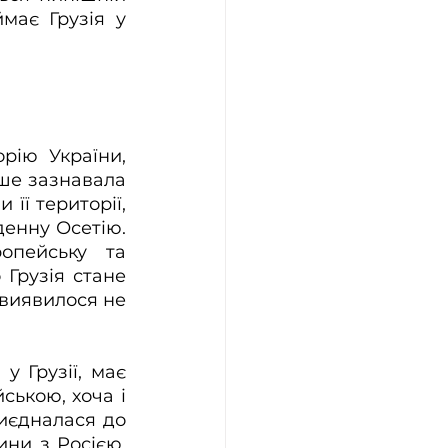
має Грузія у 
ію України, 
ше зазнавала 
її території, 
енну Осетію. 
опейську та 
Грузія стане 
виявилося не 
 Грузії, має 
ькою, хоча і 
иєдналася до 
ни з Росією. 