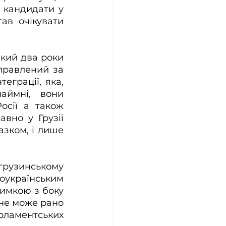
 кандидати у 
ав очікувати 
кий два роки 
правлений за 
грації, яка, 
ймні, вони 
сії а також 
вно у Грузії 
зком, і лише 
рузинському 
українським 
имкою з боку 
не може рано 
ламентських 