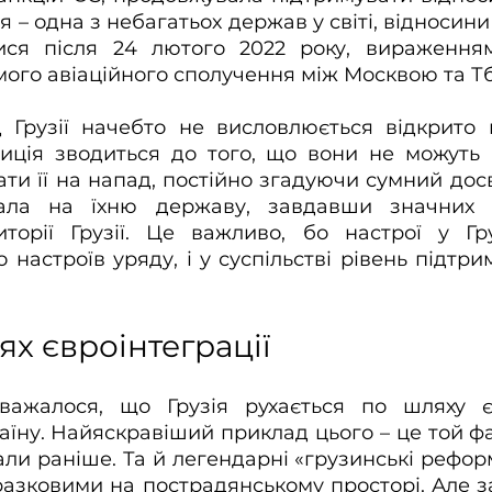
ія – одна з небагатьох держав у світі, відносини 
ся після 24 лютого 2022 року, вираженням
ого авіаційного сполучення між Москвою та Тбі
 Грузії начебто не висловлюється відкрито н
зиція зводиться до того, що вони не можуть 
ти її на напад, постійно згадуючи сумний досві
ала на їхню державу, завдавши значних р
торії Грузії. Це важливо, бо настрої у Гру
настроїв уряду, і у суспільстві рівень підтрим
х євроінтеграції
ажалося, що Грузія рухається по шляху євр
аїну. Найяскравіший приклад цього – це той фак
ли раніше. Та й легендарні «грузинські рефор
азковими на пострадянському просторі. Але за