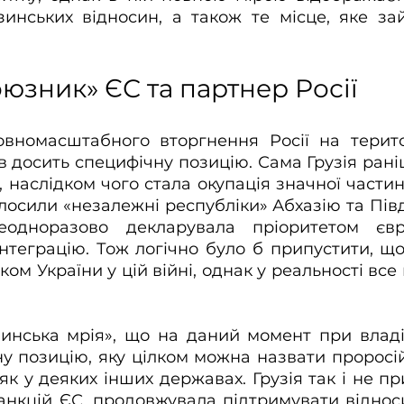
зинських відносин, а також те місце, яке зай
юзник» ЄС та партнер Росії
овномасштабного вторгнення Росії на територ
яв досить специфічну позицію. Сама Грузія рані
ї, наслідком чого стала окупація значної частини 
лосили «незалежні республіки» Абхазію та Півд
еодноразово декларувала пріоритетом євр
нтеграцію. Тож логічно було б припустити, що 
м України у цій війні, однак у реальності все 
зинська мрія», що на даний момент при владі у
у позицію, яку цілком можна назвати проросійс
як у деяких інших державах. Грузія так і не пр
анкцій ЄС, продовжувала підтримувати відноси