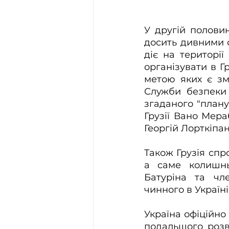
У другій половин
досить дивними о
діє на території
організувати в Г
метою яких є зм
Служби безпеки 
згаданого "плану
Грузії Вано Мераб
Георгій Лорткіпан
Також Грузія спр
а саме колишньо
Батуріна та чле
чинного в Україн
Україна офіційно 
подальшого розв