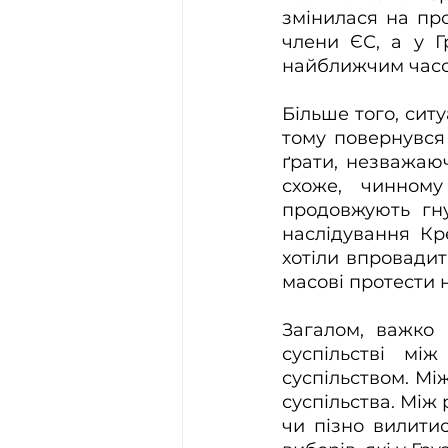
змінилася на про
члени ЄС, а у Г
найближчим часо
Більше того, сит
тому повернувся 
ґрати, незважаюч
схоже, чинному
продовжують гну
наслідування Кр
хотіли впровадит
масові протести 
Загалом, важко 
суспільстві мі
суспільством. Між
суспільства. Між
чи пізно вилити