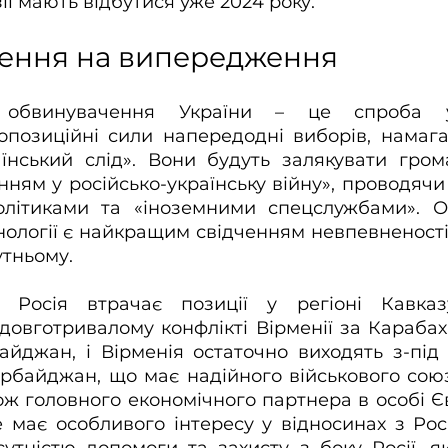
узії мають відбутися уже 2024 року.
ення на випередження
обвинувачення України – це спроба ур
опозиційні сили напередодні виборів, намага
аїнський слід». Вони будуть залякувати гром
ням у російсько-українську війну», проводячи а
літиками та «іноземними спецслужбами». Од
нології є найкращим свідченням невпевненості 
утньому.
 Росія втрачає позиції у регіоні Кавказ
овготривалому конфлікті Вірменії за Карабах
айджан, і Вірменія остаточно виходять з-під в
байджан, що має надійного військового союзн
ож головного економічного партнера в особі Є
 має особливого інтересу у відносинах з Росі
утністю допомоги та захисту з боку Росії, я