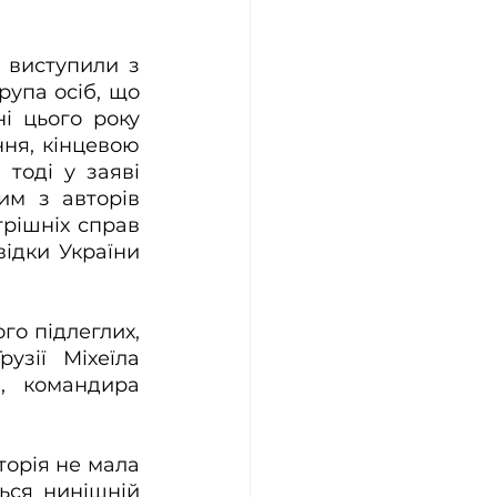
 виступили з 
упа осіб, що 
і цього року 
ня, кінцевою 
оді у заяві 
м з авторів 
рішніх справ 
ідки України 
о підлеглих, 
зії Міхеїла 
, командира 
торія не мала 
ся нинішній 