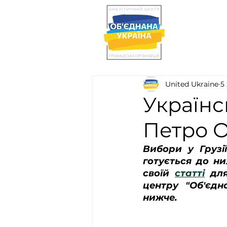
United Ukraine
5
Українсь
Петро 
Вибори у Грузі
готується до ни
своїй 
статті
 дл
центру "Об'єдн
нижче. 