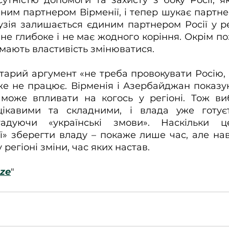
ним партнером Вірменії, і тепер шукає партнері
узія залишається єдиним партнером Росії у рег
не глибоке і не має жодного коріння. Окрім поз
 мають властивість змінюватися.
тарий аргумент «не треба провокувати Росію, 
уже не працює. Вірменія і Азербайджан показую
може впливати на когось у регіоні. Тож вибо
ікавими та складними, і влада уже готуєт
гадуючи «українські змови». Наскільки ц
ї» зберегти владу – покаже лише час, але нав
регіоні зміни, час яких настав.
ze
"