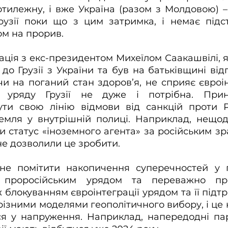
тилежну, і вже Україна (разом з Молдовою) –
рузії поки що з цим затримка, і немає підст
м на прорив. 
уація з екс-президентом Михеїлом Саакашвілі, я
до Грузії з України та був на батьківщині від
и на поганий стан здоров’я, не сприяє євроінте
 уряду Грузії не дуже і потрібна. Прина
ти свою лінію відмови від санкцій проти Ро
емля у внутрішній полиці. Наприклад, нещода
и статус «іноземного агента» за російським зра
не дозволили це зробити.
не помітити накопичення суперечностей у г
ж проросійським урядом та переважно про
 блокуванням євроінтеграції урядом та її підтр
 різними моделями геополітичного вибору, і це 
ся у напруження. Наприклад, напередодні пар