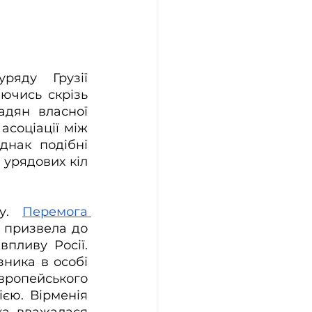
яду Грузії 
ючись скрізь 
адян власної 
соціації між 
нак подібні 
урядових кіл 
у. 
Перемога 
 призвела до 
пливу Росії. 
ика в особі 
вропейського 
єю. Вірменія 
ка вважалася 