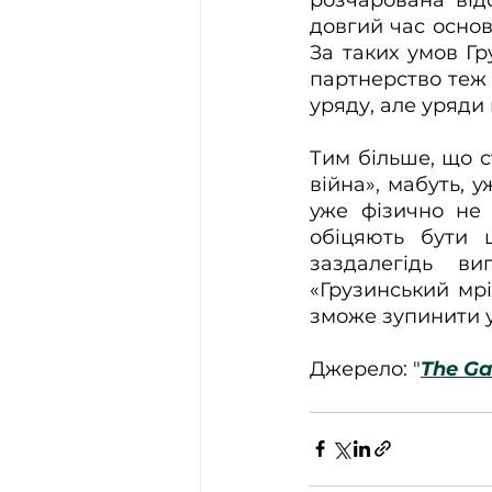
довгий час основ
За таких умов Гр
партнерство теж 
уряду, але уряди
Тим більше, що с
війна», мабуть, 
уже фізично не 
обіцяють бути ц
заздалегідь ви
«Грузинський мрі
зможе зупинити у 
Джерело: "
The Ga