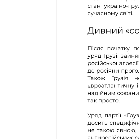
стан україно-гру
сучасному світі.
Дивний «со
Після початку п
уряд Грузії зайн
російської агресі
де росіяни прого
Також Грузія н
євроатлантичну і
надійним союзнико
так просто.
Уряд партії «Гру
досить специфічн
не такою явною, 
антиросійських с