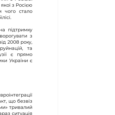
якої з Росією 
 чого стало 
лісі.
а підтримку 
ворогувати з 
д 2008 року, 
уйнацій, та 
зії є прямо 
ки України є 
оінтеграції 
т, що безвіз 
ми» тривалий 
раз ситуація 