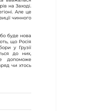
в на Заході. 
іоні. Але це 
иції чинного 
бо буде нова 
ть, що Росія 
ри у Грузії 
ься до них, 
е допоможе 
ряд чи хтось 