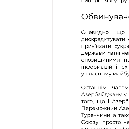
виборів, які у Гр
Обвинувач
Очевидно, що 
дискредитувати 
прив’язати «укр
держави «втягнен
опозиційними по
інформаційні тех
у власному майб
Останнім часом
Азербайджану у д
того, що і Азерб
Переможний Азер
Туреччини, а так
Союзу, просто не
розчарована відс