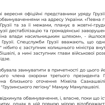
і вересня офіційні представники уряду Грузії
бвинуваченнями на адресу України. «Певна гр
 Грузії та за її межами, планує в жовтні-грудн
рузії дестабілізацію та громадянські заворушен
іна влади насильницьким шляхом», - йшлося т
Грузії. Спецслужби Грузії вважають, що одни
" нібито є заступник колишнього міністра внут
ішвілі, а нині заступник глави військової розв
ідзе.
обувала звинуватити в причетності до цього йог
го члена охорони третього президента Гру
на близького оточення Міхеїла Саакашвілі
і "Грузинського легіону" Мамуку Мамулашвілі.
відкинула обвинувачення, і, власне, поки що іс
итку, однак в ній повною мірою відображаєть