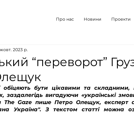
Про нас
Новини
Проекти
 жовт. 2023 р.
кий “переворот” Грузі
Олещук
ї обіцяють бути цікавими та складними, 
х, заздалегідь вигадуючи «українські змови
я The Gaze пише Петро Олещук, експерт а
ана Україна". З текстом статті можна оз