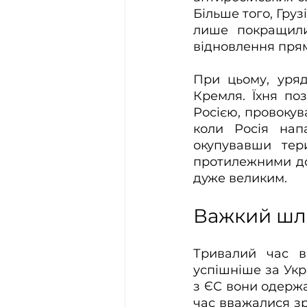
Більше того, Груз
лише покращили
відновлення прям
При цьому, уряд
Кремля. Їхня по
Росією, провокува
коли Росія нап
окупувавши тери
протилежними до 
дуже великим.
Важкий шля
Тривалий час вв
успішніше за Укр
з ЄС вони одержа
час вважалися зр