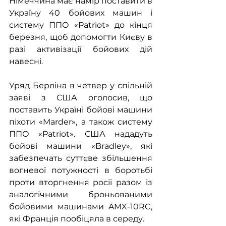
Німеччина має намір поставити в 
Україну 40 бойових машин і 
систему ППО «Patriot» до кінця 
березня, щоб допомогти Києву в 
разі активізації бойових дій 
навесні.
Уряд Берліна в четвер у спільній 
заяві з США оголосив, що 
поставить Україні бойові машини 
піхоти «Marder», а також систему 
ППО «Patriot». США нададуть 
бойові машини «Bradley», які 
забезпечать суттєве збільшення 
вогневої потужності в боротьбі 
проти вторгнення росії разом із 
аналогічними броньованими 
бойовими машинами AMX-10RC, 
які Франція пообіцяла в середу.