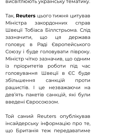
висвітлюють українську тематику.
Так, 
Reuters
 цього тижня цитував 
Міністра закордонних справ 
Швеції Тобіаса Біллстрьома. Слід 
зазначити, що ця держава 
головує в Раді Європейського 
Союзу і буде головувати півроку. 
Міністр чітко зазначив, що одним 
із пріоритетів роботи під час 
головування Швеції в ЄС буде 
збільшення санкцій проти 
рашистів. І це незважаючи на 
дев’ять пакетів санкцій, які були 
введені Євросоюзом. 
Той самий Reuters опублікував 
інсайдерську інформацію про те, 
що Британія теж передаватиме 