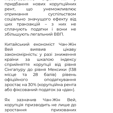
придбання нових корупційних 
рент, що унеможливлює 
отримання суспільством 
соціально значущого ефекту від 
цих транзакцій – з них не 
сплачують податки і вони не 
збільшують легальний ВВП. 
Китайський економіст Чан-Жін 
Вей виявив цікаву 
закономірність: у разі зниження 
країни за шкалою індексу 
сприйняття корупції від рівня 
Сінгапуру до рівня Мексики (138 
місце та 28 балів) рівень 
офіційного оподаткування 
зростає на 30% (корупційна рента 
або фіксований податок за «дах»). 
Як зазначив Чан-Жін Вей, 
корупція призводить не лише до 
зростання прихованих 