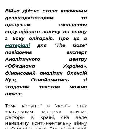
Війна дійсно стала ключовим 
деолігархізатором та 
процесом зменшення 
корупційного впливу на владу 
з боку олігархів. Про це в 
матеріалі
 для "The Gaze" 
повідомив експерт 
Аналітичного центру 
«Об’єднана Україна», 
фінансовий аналітик Олексій 
Кущ. Ознайомитись зі 
згаданим текстом можна 
нижче.
Тема корупції в Україні стає 
«загальним місцем» критик 
реформ в країні, яка веде 
найважчу континентальну війну 
в Європі з часів Другої світової. 