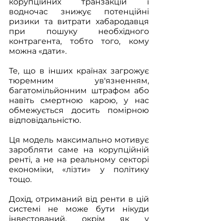
корупційних транзакцій і 
водночас знижує потенційні 
ризики та витрати хабародавця 
при пошуку необхідного 
контрагента, тобто того, кому 
можна «дати». 
Те, що в інших країнах загрожує 
тюремним ув'язненням, 
багатомільйонним штрафом або 
навіть смертною карою, у нас 
обмежується досить помірною 
відповідальністю. 
Ця модель максимально мотивує 
заробляти саме на корупційній 
ренті, а не на реальному секторі 
економіки, «лізти» у політику 
тощо. 
Дохід, отриманий від ренти в цій 
системі не може бути нікуди 
інвестований, окрім як у 