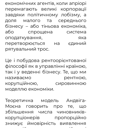
економічних агентів, коли апріорі 
перемагають великі корпорації 
завдяки політичному лобізму, а 
доля малого та середнього 
бізнесу – або тіньова економіка, 
або спрощена система 
оподаткування, яка 
перетворюється на єдиний 
рятувальний трос.
Це і побудова рентоорієнтованої 
філософії як в управлінні країною, 
так і у веденні бізнесу. Те, що ми 
називаємо рентною, 
корупційною, сировинною 
моделлю економіки. 
Теоретична модель Андвіга-
Моєна говорить про те, що 
збільшення числа чиновників-
корупціонерів пропорційно 
знижує ймовірність виявлення 