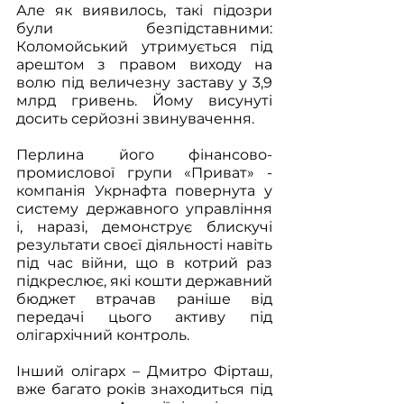
Але як виявилось, такі підозри 
були безпідставними: 
Коломойський утримується під 
арештом з правом виходу на 
волю під величезну заставу у 3,9 
млрд гривень. Йому висунуті 
досить серйозні звинувачення.
Перлина його фінансово-
промислової групи «Приват» - 
компанія Укрнафта повернута у 
систему державного управління 
і, наразі, демонструє блискучі 
результати своєї діяльності навіть 
під час війни, що в котрий раз 
підкреслює, які кошти державний 
бюджет втрачав раніше від 
передачі цього активу під 
олігархічний контроль.
Інший олігарх – Дмитро Фірташ, 
вже багато років знаходиться під 