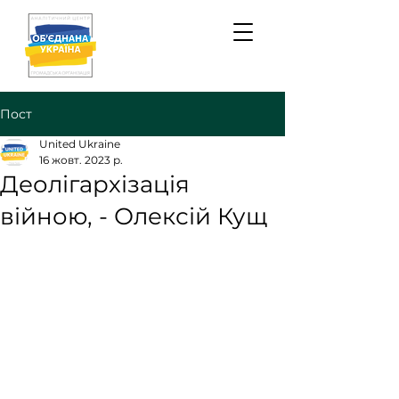
Пост
United Ukraine
16 жовт. 2023 р.
Деолігархізація
війною, - Олексій Кущ