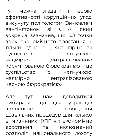
Тут можна згадати і теорію 
ефективності корупційних угод, 
висунуту політологом Семюелем 
Хантінгтоном зі США, який 
зокрема зазначив, що: «З точки 
зору економічного зростання, є 
тільки одна річ, яка гірша за 
суспільство з негнучкою, 
надмірно централізованою 
корумпованою бюрократією – це 
суспільство з негнучкою, 
надмірно централізованою 
чесною бюрократією». 
Але тут нам доводиться 
вибирати, що для українців 
корисніше: спрощення 
дозвільних процедур для кількох 
вітчизняних ФПГ чи економічне 
зростання та інклюзивний 
розподіл національного доходу 