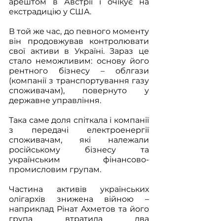
арештом в Австрії і очікує на 
екстрадицію у США.
В той же час, до певного моменту 
він продовжував контролювати 
свої активи в Україні. Зараз це 
стало неможливим: основу його 
рентного бізнесу – облгази 
(компанії з транспортування газу 
споживачам), повернуто у 
державне управління. 
Така саме доля спіткала і компанії 
з передачі електроенергії 
споживачам, які належали 
російському бізнесу та 
українським фінансово-
промисловим групам.
Частина активів українських 
олігархів знижена війною – 
наприклад Рінат Ахметов та його 
група втратила два 