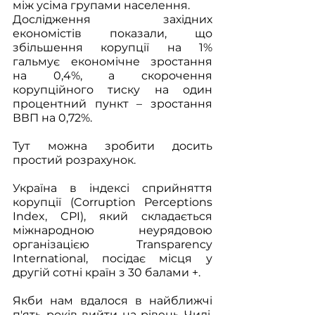
між усіма групами населення. 
Дослідження західних 
економістів показали, що 
збільшення корупції на 1% 
гальмує економічне зростання 
на 0,4%, а скорочення 
корупційного тиску на один 
процентний пункт – зростання 
ВВП на 0,72%. 
Тут можна зробити досить 
простий розрахунок. 
Україна в індексі сприйняття 
корупції (Corruption Perceptions 
Index, CPI), який складається 
міжнародною неурядовою 
організацією Transparency 
International, посідає місця у 
другій сотні країн з 30 балами +. 
Якби нам вдалося в найближчі 
п'ять років вийти на рівень Чилі, 