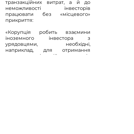
транзакційних витрат, а й до 
неможливості інвесторів 
працювати без «місцевого» 
прикриття: 
«Корупція робить взаємини 
іноземного інвестора з 
урядовцями, необхідні, 
наприклад, для отримання 
експортних ліцензій чи дозволів 
на організацію виробництва, 
менш прозорими та дорожчими. 
У цьому випадку існування 
місцевого економічного 
партнера скорочує для 
іноземного інвестора 
трансакційні витрати». 
А до такої "співпраці" з 
місцевими корупційними 
"елітами" готові далеко не всі 
інвестори, особливо в сегменті 
системних компаній. 